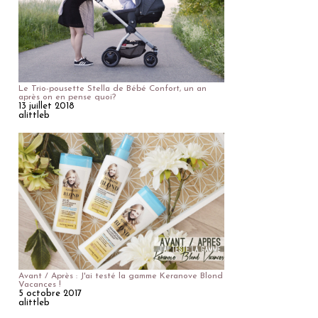
Le Trio-pousette Stella de Bébé Confort, un an
après on en pense quoi?
13 juillet 2018
alittleb
Avant / Après : J'ai testé la gamme Keranove Blond
Vacances !
5 octobre 2017
alittleb