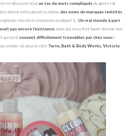
ère on découvre tout
un tas de mots compliqués
du genre ràl
ières dans le même genre
) ou même
des noms de marques revisités
i longtemps cherché à comprendre au départ !
)…
Un vrai monde à part
.
nait pas encore l’existence
, mais qui nous font baver d’envie rien
et qui sont
souvent difficilement trouvables par chez nous
!
ques années
» je peux te citer
Tarte, Bath & Body Works, Victoria