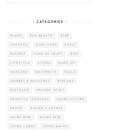
– CATEGORIES –
BLUSH
BOX BEAUTÉ
BÉBÉ
CHEVEUX
CONCOURS
EVEIL
FAVORIS
FOND DE TEINT
KIDS
LIFESTYLE
LOOKS
MAKE-UP
MASCARA
MATERNITÉ
NAILS
OMBRES À PAUPIÈRES
PARFUMS
PINCEAUX
POUDRE TEINT
PRODUITS TERMINÉS
PUÉRICULTURE
REVUE
ROUGE À LÈVRES
SOINS BÉBÉ
SOINS BÉBÉ
SOINS CORPS
SOINS MAINS