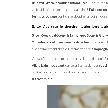
un petit kit de produits miniatures
. De quoi me fa
vu tout le bien qu’on en entendait dire !
J’ai donc p
formats voyage
dont un gel douche, un bain moussa
2. Le Duo sous la douche : Calm One Ca
Si tu rêves de découvrir la marque Soap & Glory
2 produits à utiliser sous la douche
ou dans son b
duos complémentaires qui permettent de
s’imprégne
On va d’ailleurs commencer par parler du duo qui s’ut
All
,
le bain moussant
qui se présente dans un
peti
fais) au nom imprononçable ou presque ! Franchemen
ultra féminin
.