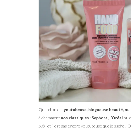
Quand on est
youtubeuse, blogueuse beauté, ou
évidemment
nos classiques
:
Sephora, L’Oréal
ou 
pub
..
.et il est pas encore youtubeuse que je sache ! O