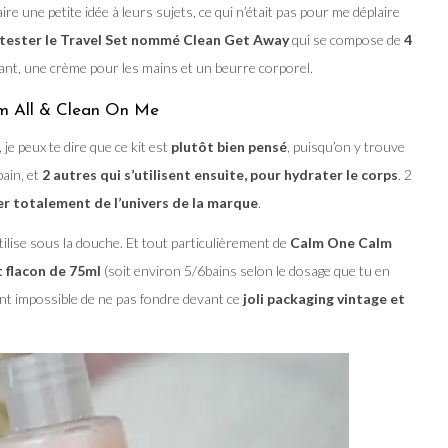
ire une petite idée à leurs sujets, ce qui n’était pas pour me déplaire
u tester le Travel Set nommé Clean Get Away
qui se compose de
4
nt, une crème pour les mains et un beurre corporel.
lm All & Clean On Me
, je peux te dire que ce kit est
plutôt bien pensé
, puisqu’on y trouve
ain, et
2 autres qui s’utilisent ensuite, pour hydrater le corps
. 2
r totalement de l’univers de la marque
.
ilise sous la douche. Et tout particulièrement de
Calm One Calm
t flacon de 75ml
(soit environ 5/6bains selon le dosage que tu en
t impossible de ne pas fondre devant ce
joli packaging vintage et