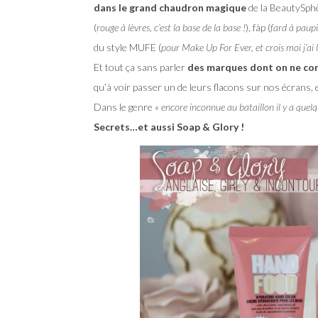
dans le grand chaudron magique
de la BeautySph
(
rouge à lèvres, c’est la base de la base !
), fàp (
fard à paup
du style MUFE (
pour Make Up For Ever, et crois moi j’a
Et tout ça sans parler
des marques dont on ne con
qu’à voir passer un de leurs flacons sur nos écrans, 
Dans le genre «
encore inconnue au bataillon il y a quel
Secrets…et aussi Soap & Glory !