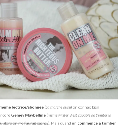
 même lectrice/abonnée
(
ça marche aussi
) on connait bien
encore
Gemey Maybelline
(
même Mister B est capable de t’imiter la
u alors on me l’aurait caché?
). Mais quand
on commence à tomber