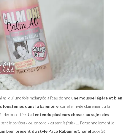
 gel qui une fois mélangée à l’eau donne
une mousse légère et bien
s longtemps dans la baignoire
, car elle invite clairement à la
tôt déconcertée.
J’ai entendu plusieurs choses au sujet des
ça sent le bonbon
» ou encore «
ça sent le frais
« … Personnellement je
rfum bien présent du style Paco Rabanne/Chanel
quoi (
et