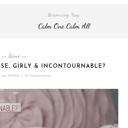
Browsing Tag:
Calm One Calm All
Revue
ISE, GIRLY & INCONTOURNABLE?
6
par
alittleb
/
12 Commentaires