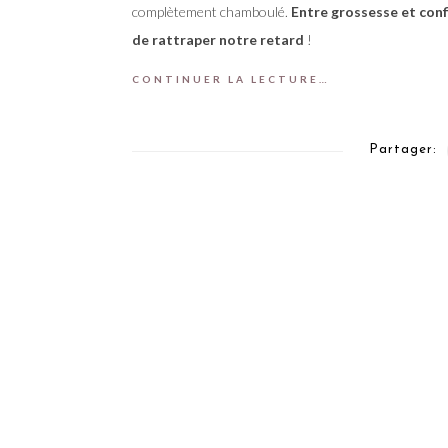
complètement chamboulé.
Entre grossesse et con
de rattraper notre retard
!
CONTINUER LA LECTURE…
Partager: