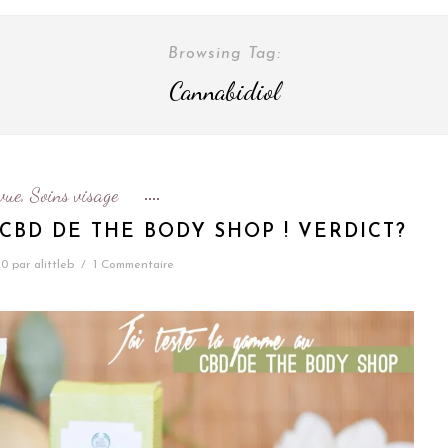
Browsing Tag:
Cannabidiol
vue
Soins visage
,
 CBD DE THE BODY SHOP ! VERDICT?
20
par
alittleb
/
1 Commentaire