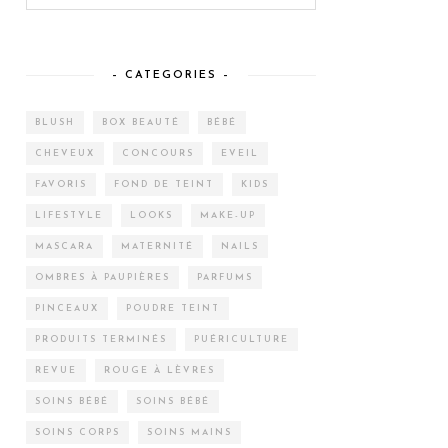
– CATEGORIES –
BLUSH
BOX BEAUTÉ
BÉBÉ
CHEVEUX
CONCOURS
EVEIL
FAVORIS
FOND DE TEINT
KIDS
LIFESTYLE
LOOKS
MAKE-UP
MASCARA
MATERNITÉ
NAILS
OMBRES À PAUPIÈRES
PARFUMS
PINCEAUX
POUDRE TEINT
PRODUITS TERMINÉS
PUÉRICULTURE
REVUE
ROUGE À LÈVRES
SOINS BÉBÉ
SOINS BÉBÉ
SOINS CORPS
SOINS MAINS