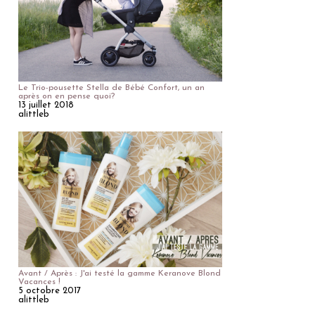
Le Trio-pousette Stella de Bébé Confort, un an
après on en pense quoi?
13 juillet 2018
alittleb
Avant / Après : J'ai testé la gamme Keranove Blond
Vacances !
5 octobre 2017
alittleb