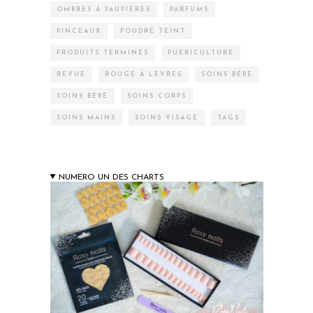
OMBRES À PAUPIÈRES
PARFUMS
PINCEAUX
POUDRE TEINT
PRODUITS TERMINÉS
PUÉRICULTURE
REVUE
ROUGE À LÈVRES
SOINS BÉBÉ
SOINS BÉBÉ
SOINS CORPS
SOINS MAINS
SOINS VISAGE
TAGS
NUMERO UN DES CHARTS