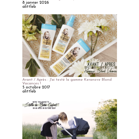
8 janvier 2026
alittleb
Avant / Après : J'ai testé la gamme Keranove Blond
Vacances !
5 octobre 2017
alittleb