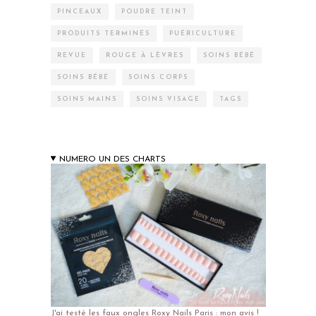
PINCEAUX
POUDRE TEINT
PRODUITS TERMINÉS
PUÉRICULTURE
REVUE
ROUGE À LÈVRES
SOINS BÉBÉ
SOINS BÉBÉ
SOINS CORPS
SOINS MAINS
SOINS VISAGE
TAGS
NUMERO UN DES CHARTS
J'ai testé les faux ongles Roxy Nails Paris : mon avis !