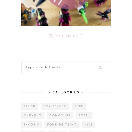
Me suivre sur IG !
– CATEGORIES –
BLUSH
BOX BEAUTÉ
BÉBÉ
CHEVEUX
CONCOURS
EVEIL
FAVORIS
FOND DE TEINT
KIDS