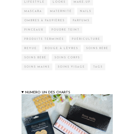
LIFESTYLE
LOOKS
MAKE-UP
MASCARA
MATERNITÉ
NAILS
OMBRES À PAUPIÈRES
PARFUMS
PINCEAUX
POUDRE TEINT
PRODUITS TERMINÉS
PUÉRICULTURE
REVUE
ROUGE À LÈVRES
SOINS BÉBÉ
SOINS BÉBÉ
SOINS CORPS
SOINS MAINS
SOINS VISAGE
TAGS
NUMERO UN DES CHARTS