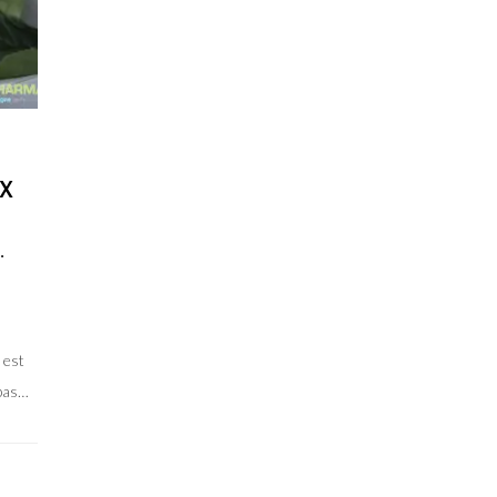
UX
,
.
 est
 pas…