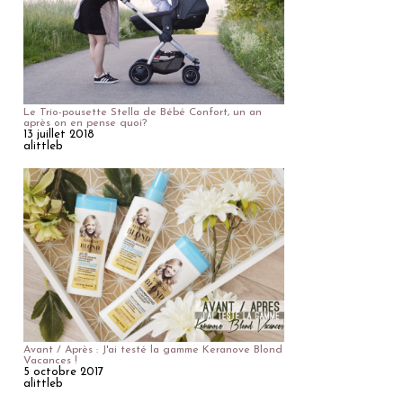
Le Trio-pousette Stella de Bébé Confort, un an
après on en pense quoi?
13 juillet 2018
alittleb
Avant / Après : J'ai testé la gamme Keranove Blond
Vacances !
5 octobre 2017
alittleb