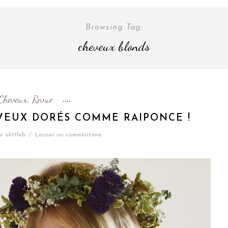
Browsing Tag:
cheveux blonds
Cheveux
Revue
,
VEUX DORÉS COMME RAIPONCE !
r
alittleb
/
Laisser un commentaire