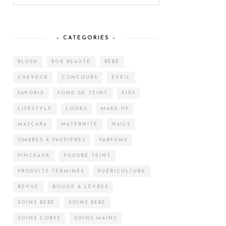
– CATEGORIES –
BLUSH
BOX BEAUTÉ
BÉBÉ
CHEVEUX
CONCOURS
EVEIL
FAVORIS
FOND DE TEINT
KIDS
LIFESTYLE
LOOKS
MAKE-UP
MASCARA
MATERNITÉ
NAILS
OMBRES À PAUPIÈRES
PARFUMS
PINCEAUX
POUDRE TEINT
PRODUITS TERMINÉS
PUÉRICULTURE
REVUE
ROUGE À LÈVRES
SOINS BÉBÉ
SOINS BÉBÉ
SOINS CORPS
SOINS MAINS