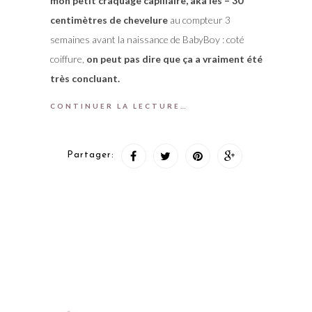
mon petit craquage capillaire, aka les – 30
centimètres de chevelure
au compteur 3
semaines avant la naissance de BabyBoy : coté
coiffure,
on peut pas dire que ça a vraiment été
très concluant.
CONTINUER LA LECTURE…
Partager: