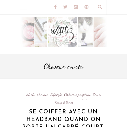
Cheveux courts
Blush
Cheveux
Lifestyle
Ombres à paupières
Revue
,
,
,
,
,
Rouge à lèvres
SE COIFFER AVEC UN
HEADBAND QUAND ON