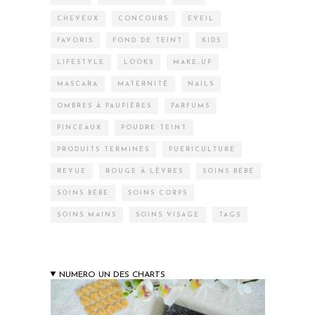
CHEVEUX
CONCOURS
EVEIL
FAVORIS
FOND DE TEINT
KIDS
LIFESTYLE
LOOKS
MAKE-UP
MASCARA
MATERNITÉ
NAILS
OMBRES À PAUPIÈRES
PARFUMS
PINCEAUX
POUDRE TEINT
PRODUITS TERMINÉS
PUÉRICULTURE
REVUE
ROUGE À LÈVRES
SOINS BÉBÉ
SOINS BÉBÉ
SOINS CORPS
SOINS MAINS
SOINS VISAGE
TAGS
NUMERO UN DES CHARTS