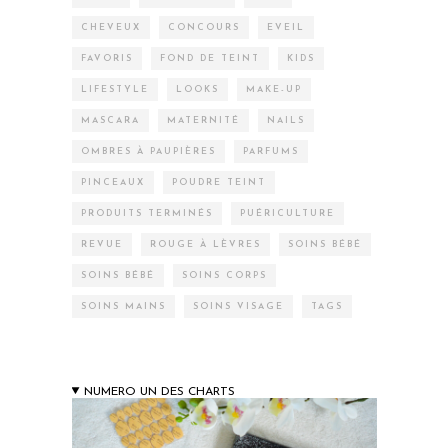
CHEVEUX
CONCOURS
EVEIL
FAVORIS
FOND DE TEINT
KIDS
LIFESTYLE
LOOKS
MAKE-UP
MASCARA
MATERNITÉ
NAILS
OMBRES À PAUPIÈRES
PARFUMS
PINCEAUX
POUDRE TEINT
PRODUITS TERMINÉS
PUÉRICULTURE
REVUE
ROUGE À LÈVRES
SOINS BÉBÉ
SOINS BÉBÉ
SOINS CORPS
SOINS MAINS
SOINS VISAGE
TAGS
NUMERO UN DES CHARTS