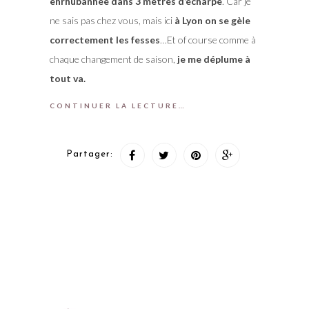
enrhubannée dans 3 mètres d’écharpe
. Car je
ne sais pas chez vous, mais ici
à Lyon on se gèle
correctement les fesses
…Et of course comme à
chaque changement de saison,
je me déplume à
tout va.
CONTINUER LA LECTURE…
Partager: