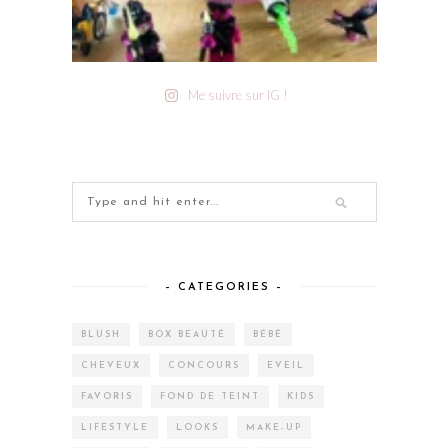
Me suivre sur IG !
– CATEGORIES –
BLUSH
BOX BEAUTÉ
BÉBÉ
CHEVEUX
CONCOURS
EVEIL
FAVORIS
FOND DE TEINT
KIDS
LIFESTYLE
LOOKS
MAKE-UP