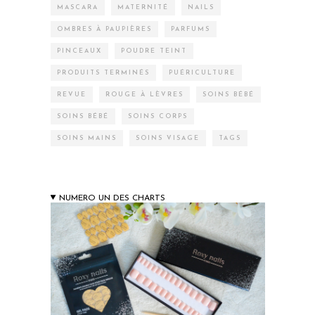
MASCARA
MATERNITÉ
NAILS
OMBRES À PAUPIÈRES
PARFUMS
PINCEAUX
POUDRE TEINT
PRODUITS TERMINÉS
PUÉRICULTURE
REVUE
ROUGE À LÈVRES
SOINS BÉBÉ
SOINS BÉBÉ
SOINS CORPS
SOINS MAINS
SOINS VISAGE
TAGS
NUMERO UN DES CHARTS