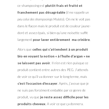
ce shampooing est
plutôt frais et fruité et
franchement pas désagréable
(
il me rappelle un
peu celui des shampooings Mulato
). On ne le voit pas
dans le flacon mais le produit est de couleur jaune-
doré et assez épais, si bien qu’une noisette suffit
largement
pour laver entièrement ma crinière
.
Alors que
celles qui s’attendent à un produit
bio en voyant la notion « à l’huile d’argan » ne
se laissent pas avoir
. Il n’en est rien puisque ce
produit contient entre autres des PEG. J’attends
de voir ce qu’il va donner sur le long terme, mais
c’est l’occasion d’essayer
. Après, j’avoue que je
ne suis pas forcément emballée par ce genre de
produit, vu que
je reste assez difficile pour les
produits cheveux
. A voir ce que ça donnera.