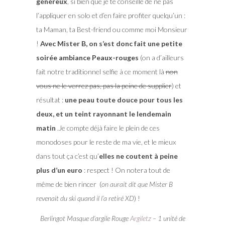
généreux
, si bien que je te conseille de ne pas
l’appliquer en solo et d’en faire profiter quelqu’un :
ta Maman, ta Best-friend ou comme moi Monsieur
!
Avec Mister B, on s’est donc fait une petite
soirée ambiance Peaux-rouges
(on a d’ailleurs
fait notre traditionnel selfie à ce moment là
non
vous ne le verrez pas, pas la peine de supplier
) et
résultat :
une peau toute douce pour tous les
deux, et un teint rayonnant le lendemain
matin
.Je compte déjà faire le plein de ces
monodoses pour le reste de ma vie, et le mieux
dans tout ça c’est qu’
elles ne coutent à peine
plus d’un euro
: respect ! On notera tout de
même de bien rincer (
on aurait dit que Mister B
revenait du ski quand il l’a retiré XD
) !
Berlingot Masque d’argile Rouge
Argiletz
– 1 unité de