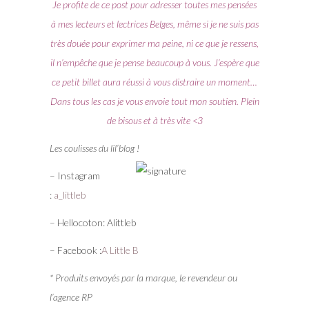
Je profite de ce post pour adresser toutes mes pensées
à mes lecteurs et lectrices Belges, même si je ne suis pas
très douée pour exprimer ma peine, ni ce que je ressens,
il n’empêche que je pense beaucoup à vous. J’espère que
ce petit billet aura réussi à vous distraire un moment…
Dans tous les cas je vous envoie tout mon soutien. Plein
de bisous et à très vite <3
Les coulisses du lil’blog !
– Instagram
:
a_littleb
– Hellocoton: Alittleb
– Facebook :
A Little B
* Produits envoyés par la marque, le revendeur ou
l’agence RP