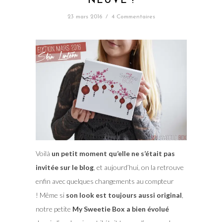
NEUVE !
23 mars 2016
/
4 Commentaires
Voilà
un petit moment qu’elle ne s’était pas
invitée sur le blog
, et aujourd’hui, on la retrouve
enfin avec quelques changements au compteur
! Même si
son look est toujours aussi original
,
notre petite
My Sweetie Box a bien évolué