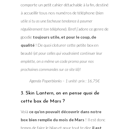
comporte un petit cahier détachable à la fin, destiné
à accueillir tous nos numéros de téléphone (
bien
utile si tu as une facheuse tendance à paumer
régulièrement ton téléphone
). Bref j’adore ce genre de
goodie
toujours utile, et pour le coup, de
qualité
! De quoi cloturer cette petite box en
beauté (
et pour celles qui voudraient continuer leur
emplette, on a même un code promo pour nos
prochaines commandes sur ce site là
)!
Agenda Paperblanks – 1 unité- prix : 16,75€
3. Skin Lantern, on en pense quoi de
cette box de Mars ?
Voià
ce qu’on pouvait découvrir dans notre
box bien remplie du mois de Mars
! Il est donc
temps de faire le bilan et pour tout te dire
il est