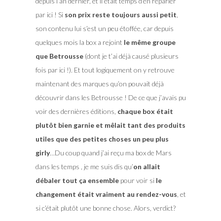
depuis l’an dernier, et il était temps d’en reparler
par ici ! Si
son prix reste toujours aussi petit
,
son contenu lui s’est un peu étoffée, car depuis
quelques mois la box a rejoint
le même groupe
que Betrousse
(dont je t’ai déjà causé plusieurs
fois par ici !). Et tout logiquement on y retrouve
maintenant des marques qu’on pouvait déjà
découvrir dans les Betrousse ! De ce que j’avais pu
voir des dernières éditions,
chaque box était
plutôt bien garnie et mêlait tant des produits
utiles que des petites choses un peu plus
girly
…Du coup quand j’ai reçu ma box de Mars
dans les temps , je me suis dis qu’
on allait
débaler tout ça ensemble
pour voir si
le
changement était vraiment au rendez-vous
, et
si c’était plutôt une bonne chose. Alors, verdict?