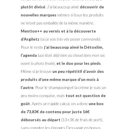
plutôt divisé
. J’ai beaucoup aimé
découvrir de
nouvelles marques
mêmes si tous les produits
ne m’ont pas emballée de la même manière.
Mention++ au vernis et à la découverte
d’Argiletz
(
où je vais très vite passer commande
).
Pour le reste
j’ai beaucoup aimé le Détoxlim,
l’agenda
(
qui était déjà bien au chaud dans mon sac
avant la photo finale
),
et le duo pour les pieds
.
Même si je trouve
un peu répétitif d’avoir des
produits d’une même marque d’un mois à
l’autre
. Pour le shampooing et la crème je suis un
peu moins conquise, mais
tout est question de
goût
. Après un rapide calcul, on a donc
une box
de 73,83€ de contenu pour juste 16€
déboursés au départ
(13+3€ de frais de port),
sans compter les éponges Dessange en bonus