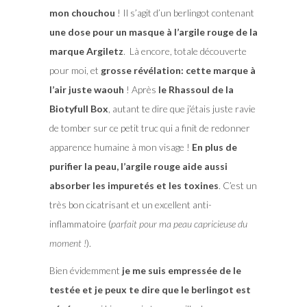
mon chouchou
! Il s’agit d’un berlingot contenant
une dose pour un masque à l’argile rouge de la
marque Argiletz
. Là encore, totale découverte
pour moi, et
grosse révélation: cette marque à
l’air juste waouh
! Après
le Rhassoul de la
Biotyfull Box
, autant te dire que j’étais juste ravie
de tomber sur ce petit truc qui a finit de redonner
apparence humaine à mon visage !
En plus de
purifier la peau, l’argile rouge aide aussi
absorber les impuretés et les toxines
. C’est un
très bon cicatrisant et un excellent anti-
inflammatoire (
parfait pour ma peau capricieuse du
moment !
).
Bien évidemment
je me suis empressée de le
testée et je peux te dire que le berlingot est