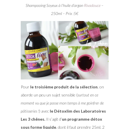
Shampooing Soyeux à l’huile d’argan
Rivadouce
–
250ml – Prix :5€
Pour
le troisième produit de la sélection
, on
aborde un peu un sujet sensible (
surtout en ce
moment vu que je passe mon temps à me goinfrer de
pâtisseries !
) avec
le Détoxlim des Laboratoires
Les 3 chênes.
Il s’agit d’
un programme détox
sous forme liquide
, dont il faut prendre 25ml, 2