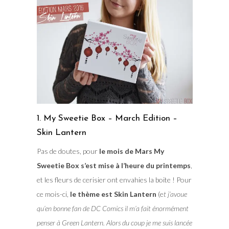
1. My Sweetie Box – March Edition –
Skin Lantern
Pas de doutes, pour
le mois de Mars My
Sweetie Box s’est mise à l’heure du printemps
,
et les fleurs de cerisier ont envahies la boite ! Pour
ce mois-ci,
le thème est Skin Lantern
(e
t j’avoue
qu’en bonne fan de DC Comics il m’a fait énormément
penser à Green Lantern. Alors du coup je me suis lancée