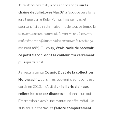
Je l’ai découverte il y a des années de ça
sur la
chaine de JulieLovesMac07
, à l’époque où elle ne
jurait que par le Ruby Pumps il me semble…et
pourtant j’ai su rester raisonnable tout ce temps là
(
me demande pas comment, je n’arrive pas à le savoir
moi même mais j’aimerais bien retrouver la recette ça
me serait utile
). Du coup
j’étais ravie de recevoir
ce petit flacon, dont la couleur m’a carrément
plue
qui plus est !
J’ai reçu la teinte
Cosmic Dust de la collection
Holographic
, qui si mes souvenirs sont bons est
sortie en 2013. Il s’agit d’
un joli gris clair aux
reflets holo assez discrets
qui donne surtout
l’impression d’avoir une manucure effet métal ! Je
suis sous le charme, et
j’adore complètement
!