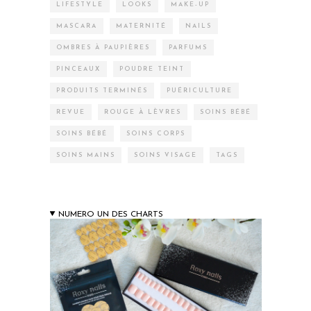
LIFESTYLE
LOOKS
MAKE-UP
MASCARA
MATERNITÉ
NAILS
OMBRES À PAUPIÈRES
PARFUMS
PINCEAUX
POUDRE TEINT
PRODUITS TERMINÉS
PUÉRICULTURE
REVUE
ROUGE À LÈVRES
SOINS BÉBÉ
SOINS BÉBÉ
SOINS CORPS
SOINS MAINS
SOINS VISAGE
TAGS
NUMERO UN DES CHARTS