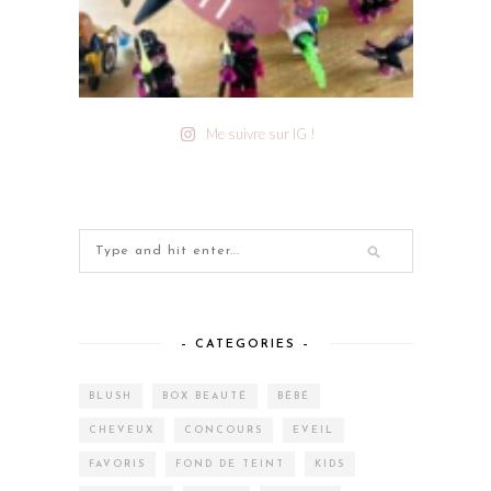
Me suivre sur IG !
– CATEGORIES –
BLUSH
BOX BEAUTÉ
BÉBÉ
CHEVEUX
CONCOURS
EVEIL
FAVORIS
FOND DE TEINT
KIDS