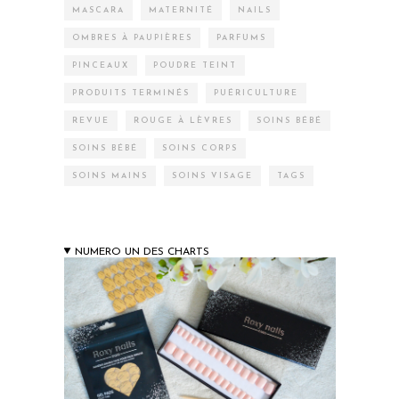
MASCARA
MATERNITÉ
NAILS
OMBRES À PAUPIÈRES
PARFUMS
PINCEAUX
POUDRE TEINT
PRODUITS TERMINÉS
PUÉRICULTURE
REVUE
ROUGE À LÈVRES
SOINS BÉBÉ
SOINS BÉBÉ
SOINS CORPS
SOINS MAINS
SOINS VISAGE
TAGS
NUMERO UN DES CHARTS