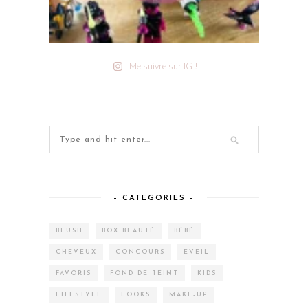
Me suivre sur IG !
– CATEGORIES –
BLUSH
BOX BEAUTÉ
BÉBÉ
CHEVEUX
CONCOURS
EVEIL
FAVORIS
FOND DE TEINT
KIDS
LIFESTYLE
LOOKS
MAKE-UP