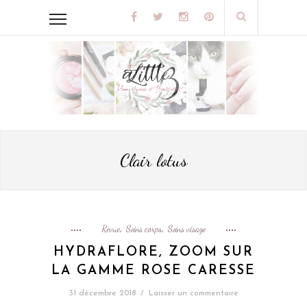
Clair lotus
Revue
Soins corps
Soins visage
,
,
HYDRAFLORE, ZOOM SUR
LA GAMME ROSE CARESSE
31 décembre 2018
/
Laisser un commentaire