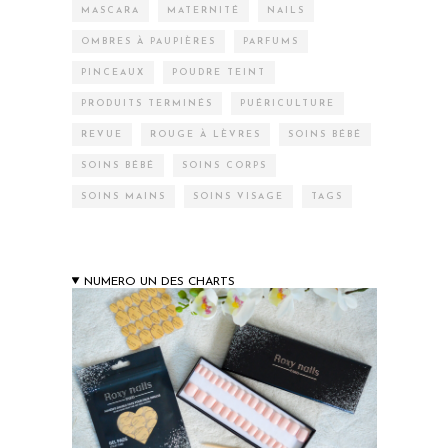
MASCARA
MATERNITÉ
NAILS
OMBRES À PAUPIÈRES
PARFUMS
PINCEAUX
POUDRE TEINT
PRODUITS TERMINÉS
PUÉRICULTURE
REVUE
ROUGE À LÈVRES
SOINS BÉBÉ
SOINS BÉBÉ
SOINS CORPS
SOINS MAINS
SOINS VISAGE
TAGS
NUMERO UN DES CHARTS