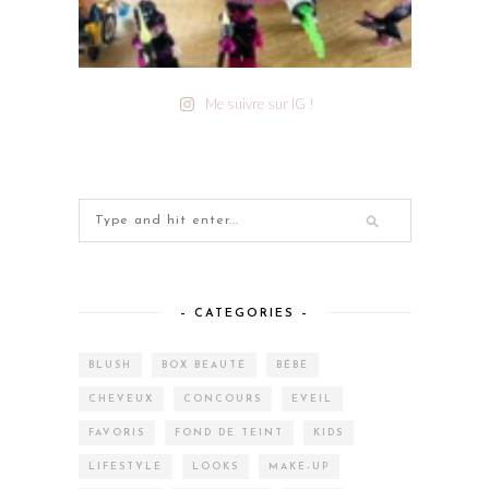
Me suivre sur IG !
– CATEGORIES –
BLUSH
BOX BEAUTÉ
BÉBÉ
CHEVEUX
CONCOURS
EVEIL
FAVORIS
FOND DE TEINT
KIDS
LIFESTYLE
LOOKS
MAKE-UP