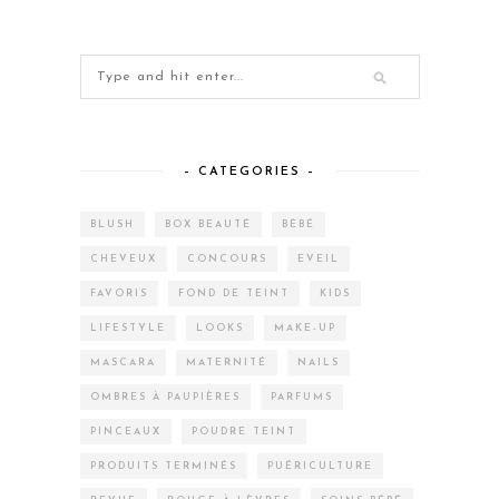
– CATEGORIES –
BLUSH
BOX BEAUTÉ
BÉBÉ
CHEVEUX
CONCOURS
EVEIL
FAVORIS
FOND DE TEINT
KIDS
LIFESTYLE
LOOKS
MAKE-UP
MASCARA
MATERNITÉ
NAILS
OMBRES À PAUPIÈRES
PARFUMS
PINCEAUX
POUDRE TEINT
PRODUITS TERMINÉS
PUÉRICULTURE