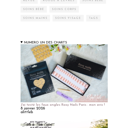
REVUE
ROUGE À LÈVRES
SOINS BÉBÉ
SOINS BÉBÉ
SOINS CORPS
SOINS MAINS
SOINS VISAGE
TAGS
NUMERO UN DES CHARTS
J'ai testé les faux ongles Roxy Nails Paris : mon avis !
8 janvier 2026
alittleb