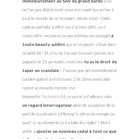
immédiatement au SAV du grand barbu
si tu
ne l’as pas déjà trouvé sous ton sapin (ça arrive à
tout le monde de se tromper, même à lui) ! L’idée
cadeau parfaite à offrir
(ou à se faire offrir, ou à
s’auto-offrir, moi perso j’ai pas attendu son passage
)
à
toute beauty-addict
qui se respecte, c’était bien
ce petit kit ! Et si tu ne l’as pas trouver parmis tes
paquets le 25 au matin, crois moi
tu as le droit de
taper un scandale
! J’avoue que personnellement
j’ai bien galèré à en trouver 2 (
le 2ème ayant déjà
rejoint sa nouvelle maman, ma
blopinette
TheJulietsLife
), ce qui m’a d’ailleurs valu
un regard interrogateur
plein de suspicion de la
part de la caissière à Monop’ (
« elle va les manger ou
quoi? »
), au moment où il a fallu les régler ! Alors
prête à
ajouter un nouveau cadal à tout ce que