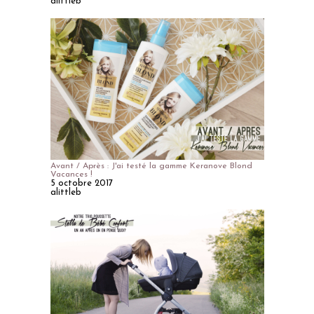
alittleb
Avant / Après : J'ai testé la gamme Keranove Blond
Vacances !
5 octobre 2017
alittleb