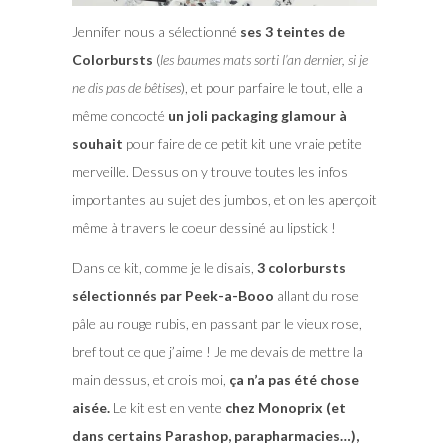
Jennifer nous a sélectionné
ses 3 teintes de
Colorbursts
(
les baumes mats sorti l’an dernier, si je
ne dis pas de bêtises
), et pour parfaire le tout, elle a
même concocté
un joli packaging glamour à
souhait
pour faire de ce petit kit une vraie petite
merveille. Dessus on y trouve toutes les infos
importantes au sujet des jumbos, et on les aperçoit
même à travers le coeur dessiné au lipstick !
Dans ce kit, comme je le disais,
3 colorbursts
sélectionnés par Peek-a-Booo
allant du rose
pâle au rouge rubis, en passant par le vieux rose,
bref tout ce que j’aime ! Je me devais de mettre la
main dessus, et crois moi,
ça n’a pas été chose
aisée.
Le kit est en vente
chez Monoprix (et
dans certains Parashop, parapharmacies…),