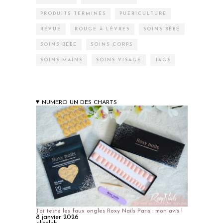
PRODUITS TERMINÉS
PUÉRICULTURE
REVUE
ROUGE À LÈVRES
SOINS BÉBÉ
SOINS BÉBÉ
SOINS CORPS
SOINS MAINS
SOINS VISAGE
TAGS
NUMERO UN DES CHARTS
J'ai testé les faux ongles Roxy Nails Paris : mon avis !
8 janvier 2026