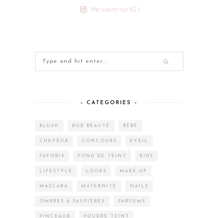
Me suivre sur IG !
– CATEGORIES –
BLUSH
BOX BEAUTÉ
BÉBÉ
CHEVEUX
CONCOURS
EVEIL
FAVORIS
FOND DE TEINT
KIDS
LIFESTYLE
LOOKS
MAKE-UP
MASCARA
MATERNITÉ
NAILS
OMBRES À PAUPIÈRES
PARFUMS
PINCEAUX
POUDRE TEINT