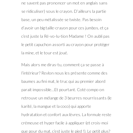
ne savent pas prononcer un mot en anglais sans
se ridiculiser) sous le crayon. D’ailleurs la partie
base, un peu métalissée se twiste. Pas besoin
d’avoir un big taille-crayon pour ces jumbos, et ça
c’est juste la Ré-vo-lu-tion Madame ! On aubli pas
le petit capuchon assorti au crayon pour protéger
la mine, et le tour est joué.
Mais alors me diras-tu, comment ça se passe à
l’intérieur? Revlon nous les présente comme des
baumes au fini mat, le truc qui au premier abord
parait impossible…Et pourtant. Coté compo on
retrouve un mélange de 3 beurres nourrissants (le
karité, la mangue et la coco) qui apporte
hydratation et confort aux lèvres. La formule reste
crémeuse et hyper facile à appliquer (et crois-moi
que pour du mat, c’est juste le pied !). Le petit plus?