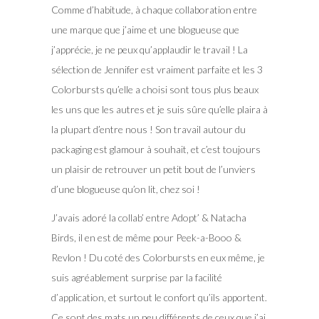
Comme d’habitude, à chaque collaboration entre
une marque que j’aime et une blogueuse que
j’apprécie, je ne peux qu’applaudir le travail ! La
sélection de Jennifer est vraiment parfaite et les 3
Colorbursts qu’elle a choisi sont tous plus beaux
les uns que les autres et je suis sûre qu’elle plaira à
la plupart d’entre nous ! Son travail autour du
packaging est glamour à souhait, et c’est toujours
un plaisir de retrouver un petit bout de l’unviers
d’une blogueuse qu’on lit, chez soi !
J’avais adoré la collab’ entre Adopt’ & Natacha
Birds, il en est de même pour Peek-a-Booo &
Revlon ! Du coté des Colorbursts en eux même, je
suis agréablement surprise par la facilité
d’application, et surtout le confort qu’ils apportent.
Ce sont des mats un peu différents de ceux que j’ai