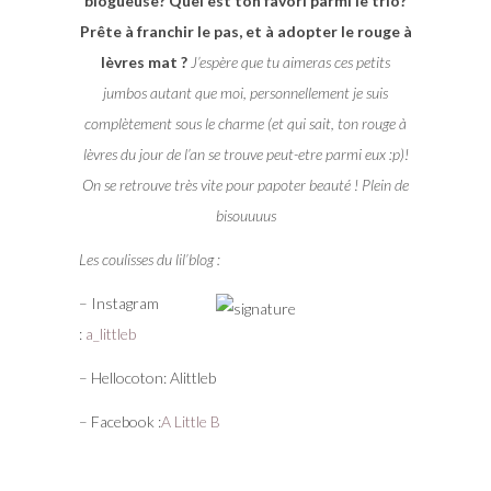
blogueuse? Quel est ton favori parmi le trio?
Prête à franchir le pas, et à adopter le rouge à
lèvres mat ?
J’espère que tu aimeras ces petits
jumbos autant que moi, personnellement je suis
complètement sous le charme (et qui sait, ton rouge à
lèvres du jour de l’an se trouve peut-etre parmi eux :p)!
On se retrouve très vite pour papoter beauté ! Plein de
bisouuuus
Les coulisses du lil’blog :
– Instagram
:
a_littleb
– Hellocoton: Alittleb
– Facebook :
A Little B