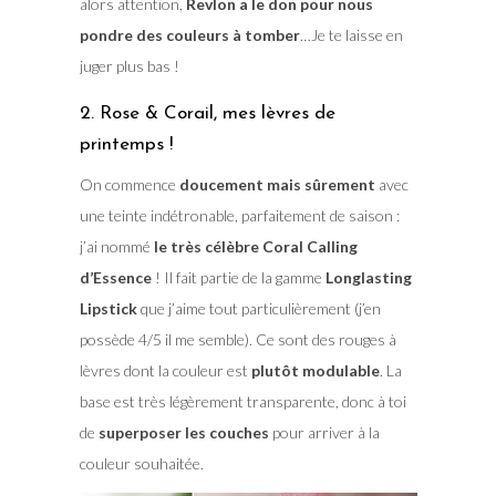
alors attention,
Revlon a le don pour nous
pondre des couleurs à tomber
…Je te laisse en
juger plus bas !
2. Rose & Corail, mes lèvres de
printemps !
On commence
doucement mais sûrement
avec
une teinte indétronable, parfaitement de saison :
j’ai nommé
le très célèbre Coral Calling
d’Essence
! Il fait partie de la gamme
Longlasting
Lipstick
que j’aime tout particulièrement (j’en
possède 4/5 il me semble). Ce sont des rouges à
lèvres dont la couleur est
plutôt modulable
. La
base est très légèrement transparente, donc à toi
de
superposer les couches
pour arriver à la
couleur souhaitée.