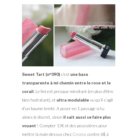
Sweet Tart (n°090)
c’est
une base
transparente à mi chemin entre le rose et le
corail
. Le fini est presque miroitant (en plus d’être
bien hydratant), et
ultra modulable
vu qu’il s’agit
d’un baume teinté. A poser en 1 passage si tu
aimes le discret, sinon
il sait aussi se faire plus
voyant
! Compter 13€ et des poussières pour
mettre la main dessus chez
Cosma
, contre 6$ à