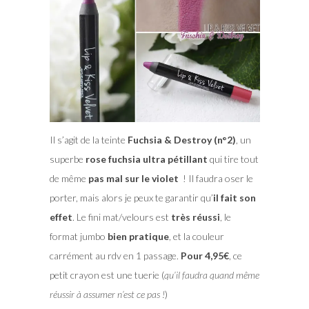
Il s’agit de la teinte
Fuchsia & Destroy (n°2)
, un
superbe
rose fuchsia ultra pétillant
qui tire tout
de même
pas mal sur le violet
! Il faudra oser le
porter, mais alors je peux te garantir qu’
il fait son
effet
. Le fini mat/velours est
très réussi
, le
format jumbo
bien pratique
, et la couleur
carrément au rdv en 1 passage.
Pour 4,95€
, ce
petit crayon est une tuerie (
qu’il faudra quand même
réussir à assumer n’est ce pas !
)