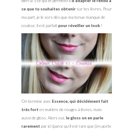
bien là !) ce qui te permettra
d’adapter le rendu à
ce que tu souhaites obtenir
sur tes lèvres. Pour
ma part, je le sors dès que ma tenue manque de
couleur, il est parfait
pour réveiller un look
!
On termine avec
Essence, qui décidément fait
très fort
en matière de rouges à lèvres, mais
aussi de gloss. Alors oui,
le gloss on en parle
rarement
par ici (parce qu’il est rare que j’en porte