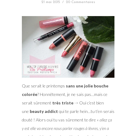
21 mai 2015
/
20 Commentaires
Que serait le printemps
sans une jolie bouche
colorée
? Honnêtement, je ne sais pas…mais ce
serait sûrement
très triste
-> Oui c’est bien
une
beauty addict
qui te parle hein…tu t’en serais
douté ! Alors oui tu vas sûrement te dire «
allez ça
y est elle va encore nous parler rouges à lèvres, y’en a