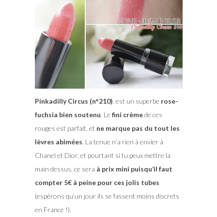
Pinkadilly Circus (n°210)
, est un superbe
rose-
fuchsia bien soutenu
. Le
fini crème
de ces
rouges est parfait, et
ne marque pas du tout les
lèvres abimées
. La tenue n’a rien à envier à
Chanel et Dior, et pourtant si tu peux mettre la
main dessus, ce sera
à prix mini puisqu’il faut
compter 5€ à peine pour ces jolis tubes
(espérons qu’un jour ils se fassent moins discrets
en France !).