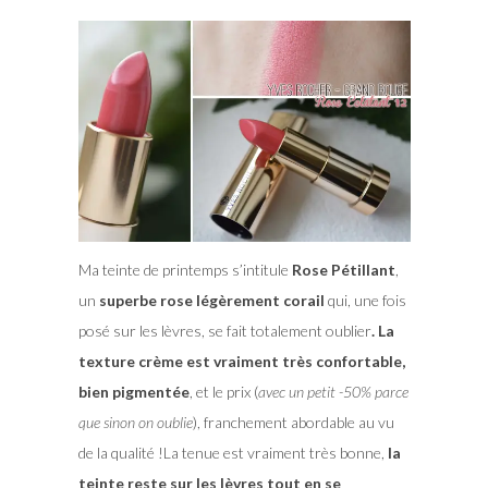
Ma teinte de printemps s’intitule
Rose Pétillant
,
un
superbe rose légèrement corail
qui, une fois
posé sur les lèvres, se fait totalement oublier
. La
texture crème est vraiment très confortable,
bien pigmentée
, et le prix (
avec un petit -50% parce
que sinon on oublie
), franchement abordable au vu
de la qualité !La tenue est vraiment très bonne,
la
teinte reste sur les lèvres tout en se