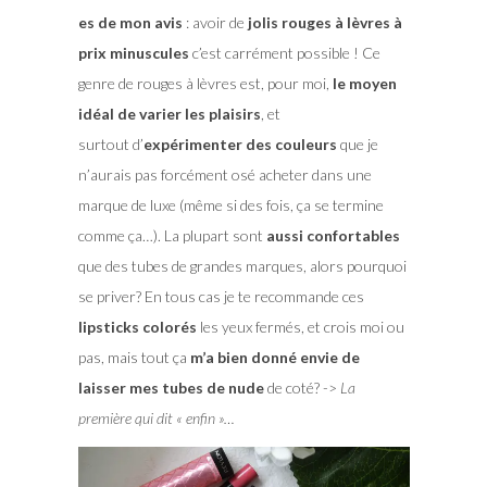
es de mon avis
: avoir de
jolis rouges à lèvres à
prix minuscules
c’est carrément possible ! Ce
genre de rouges à lèvres est, pour moi,
le moyen
idéal de varier les plaisirs
, et
surtout d’
expérimenter des couleurs
que je
n’aurais pas forcément osé acheter dans une
marque de luxe (même si des fois, ça se termine
comme ça…). La plupart sont
aussi confortables
que des tubes de grandes marques, alors pourquoi
se priver? En tous cas je te recommande ces
lipsticks colorés
les yeux fermés, et crois moi ou
pas, mais tout ça
m’a bien donné envie de
laisser mes tubes de nude
de coté? ->
La
première qui dit « enfin »…