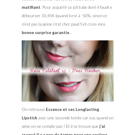
matifiant
. Pour acquérir ce joli tube doré il faudra
débourser 10,45€ (quand il est à -50%, sinon ce
n’est pas la peine c’est cher payé!) et crois-moi,
bonne surprise garantie
…
On retrouve
Essence et ses Longlasting
Lipstick
avec une seconde teinte car oui, quand on
aime on ne compte pas ! Et il se trouve que
j’ai
craqué il y a peu de temps pour une couleur
,