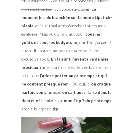
ras le bourichon
! » ce à quoi je répondrais «
pardon
mais c’est trop bon
« . J’avoue, j’avoue
en ce
moment je suis branchée sur le mode Lipstick-
Mania
, et j’ai du mal à en décrocher
toutes mes
confuses
. Mais vu qu’il en faut pour
tous les
goûts et tous les budgets
, aujourd’hui j’ai pensé
aux petits portes-monnaie (aha en voilà une
excuse valable!).
En faisant l’inventaire de mes
précieux
, j’ai ressorti (parfois de très loin) ces jolis
tubes que
j’adore porter au printemps et qui
ne coûtent presque rien
…Oui oui, ici
on craque
parfois son slip
, mais
on sait aussi faire dans la
dentelle
! Lumière sur
mon Top 7 du printemps
spécial budget riquiqui !