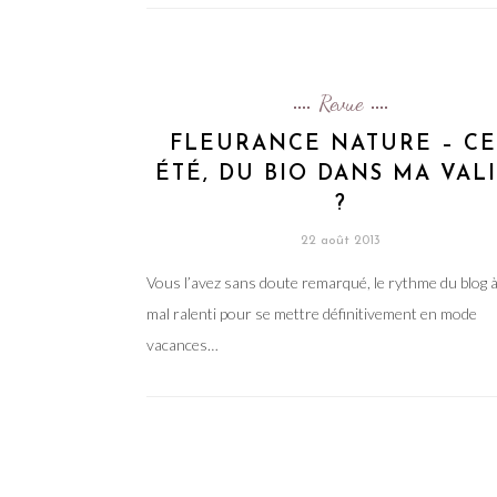
Revue
FLEURANCE NATURE – CE
ÉTÉ, DU BIO DANS MA VAL
?
22 août 2013
Vous l’avez sans doute remarqué, le rythme du blog 
mal ralenti pour se mettre définitivement en mode
vacances…