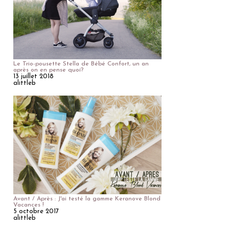
Le Trio-pousette Stella de Bébé Confort, un an
après on en pense quoi?
13 juillet 2018
alittleb
Avant / Après : J'ai testé la gamme Keranove Blond
Vacances !
5 octobre 2017
alittleb