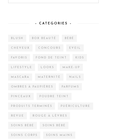
– CATEGORIES –
BLUSH
BOX BEAUTÉ
BÉBÉ
CHEVEUX
CONCOURS
EVEIL
FAVORIS
FOND DE TEINT
KIDS
LIFESTYLE
LOOKS
MAKE-UP
MASCARA
MATERNITÉ
NAILS
OMBRES À PAUPIÈRES
PARFUMS
PINCEAUX
POUDRE TEINT
PRODUITS TERMINÉS
PUÉRICULTURE
REVUE
ROUGE À LÈVRES
SOINS BÉBÉ
SOINS BÉBÉ
SOINS CORPS
SOINS MAINS