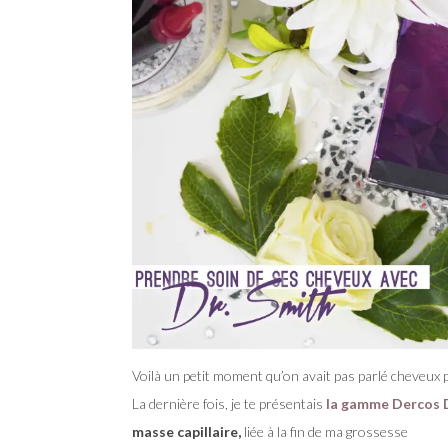
Voilà un petit moment qu’on avait pas parlé cheveux p
La dernière fois, je te présentais
la gamme Dercos 
masse capillaire,
liée à la fin de ma grossesse