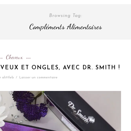
Browsing Tag:
Compléments Alimentaires
Cheveux
VEUX ET ONGLES, AVEC DR. SMITH !
r
alittleb
/
Laisser un commentaire