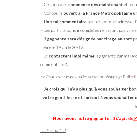
– Ce concours
commence dès maintenant
et pren
– Concours
ouvert à la France Métropolitaine 
–
Un seul commentaire
par personne et adresse IP
– Les participations incomplètes ne seront pas valid
–
1 gagnante sera désignée par tirage au sort
pa
même le 19 ou le 20/12.
– Je
contacterai moi même
la gagnante par mail (d
commentaire!)
.
=>
Pour les curieuses, ou les accros au shopping
:
Bullechi
Je crois qu’il n’y a plus qu’à vous souhaiter 
votre gentillesse et surtout à vous souhaiter de
(
Nous avons notre gagnante ! Il s’agit de
P
Les liens utiles !