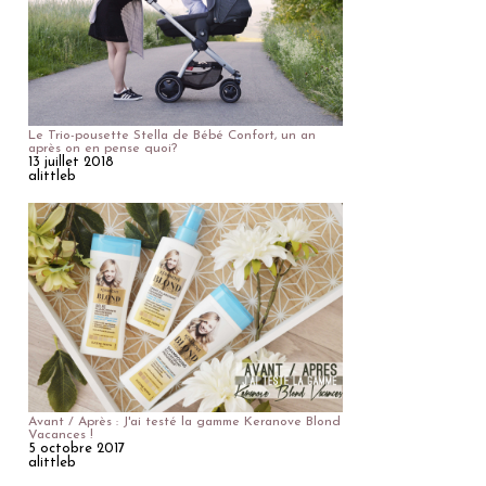
Le Trio-pousette Stella de Bébé Confort, un an
après on en pense quoi?
13 juillet 2018
alittleb
Avant / Après : J'ai testé la gamme Keranove Blond
Vacances !
5 octobre 2017
alittleb