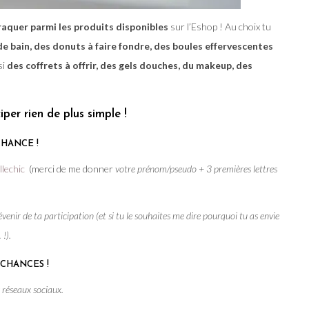
craquer parmi les produits disponibles
sur l’Eshop ! Au choix tu
 bain, des donuts à faire fondre, des boules effervescentes
si
des coffrets à offrir, des gels douches, du makeup, des
iper rien de plus simple !
CHANCE !
llechic
(merci de me donner
votre prénom/pseudo + 3 premières lettres
enir de ta participation (et si tu le souhaites me dire pourquoi tu as envie
 !).
 CHANCES !
es réseaux sociaux.