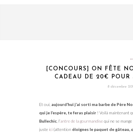
[CONCOURS] ON FÊTE NO
CADEAU DE 20€ POUR S
8 décembre 20
Et oui,
aujourd’hui j’ai sorti ma barbe de Père N
qui je l’espère, te feras plaisir
! Voilà maintenant 
Bullechic
, l’
antre de la gourmandise
qui ne se mange p
juste
ici
(attention
éloignes le paquet de gâteau, 