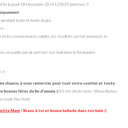
d fin le jeudi 18 Décembre 2014 à 23h59 (précises !)
uniquement
 pendant toute la durée du jeu
ées
rmi les commentaires validés, les résultats seront annoncés ici
onc on oublie pas de préciser son mail dans le formulaire-
c.fr
bonne chance, à vous remercier pour tout votre soutien et toute
 bonnes fêtes de fin d’année :) !
A très vite les lutins ! Bisous Barbus
en mode Père Noël)
etite Mam
! Bravo à toi et bonne bullade dans ton bain :)