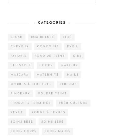
– CATEGORIES –
BLUSH
BOX BEAUTÉ
BÉBÉ
CHEVEUX
CONCOURS
EVEIL
FAVORIS
FOND DE TEINT
KIDS
LIFESTYLE
LOOKS
MAKE-UP
MASCARA
MATERNITÉ
NAILS
OMBRES À PAUPIÈRES
PARFUMS
PINCEAUX
POUDRE TEINT
PRODUITS TERMINÉS
PUÉRICULTURE
REVUE
ROUGE À LÈVRES
SOINS BÉBÉ
SOINS BÉBÉ
SOINS CORPS
SOINS MAINS