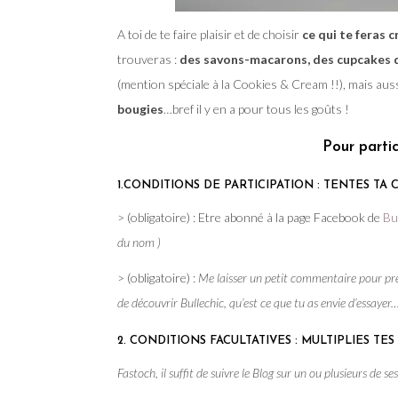
A toi de te faire plaisir et de choisir
ce qui te feras 
trouveras :
des savons-macarons, des cupcakes de
(mention spéciale à la Cookies & Cream !!), mais aus
bougies
…bref il y en a pour tous les goûts !
Pour partic
1.CONDITIONS DE PARTICIPATION : TENTES TA 
> (obligatoire) : Etre abonné à la page Facebook de
Bu
du nom )
> (obligatoire) :
Me laisser un petit commentaire pour prév
de découvrir Bullechic, qu’est ce que tu as envie d’essayer…
2. CONDITIONS FACULTATIVES : MULTIPLIES TES
Fastoch, il suffit de suivre le Blog sur un ou plusieurs de s