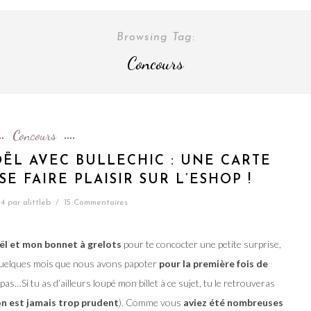
Browsing Tag:
Concours
Concours
ËL AVEC BULLECHIC : UNE CARTE
E FAIRE PLAISIR SUR L’ESHOP !
14
par
alittleb
/
15 Commentaires
oël et mon bonnet à grelots
pour te concocter une petite surprise,
quelques mois que nous avons papoter
pour la première fois de
as…Si tu as d’ailleurs loupé mon billet à ce sujet, tu le retrouveras
on est jamais trop prudent
). Comme vous
aviez été nombreuses