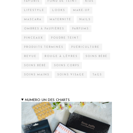
FAVORIS
FOND DE TEINT
KIDS
LIFESTYLE
LOOKS
MAKE-UP
MASCARA
MATERNITÉ
NAILS
OMBRES À PAUPIÈRES
PARFUMS
PINCEAUX
POUDRE TEINT
PRODUITS TERMINÉS
PUÉRICULTURE
REVUE
ROUGE À LÈVRES
SOINS BÉBÉ
SOINS BÉBÉ
SOINS CORPS
SOINS MAINS
SOINS VISAGE
TAGS
NUMERO UN DES CHARTS