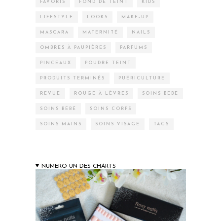
FAVORIS
FOND DE TEINT
KIDS
LIFESTYLE
LOOKS
MAKE-UP
MASCARA
MATERNITÉ
NAILS
OMBRES À PAUPIÈRES
PARFUMS
PINCEAUX
POUDRE TEINT
PRODUITS TERMINÉS
PUÉRICULTURE
REVUE
ROUGE À LÈVRES
SOINS BÉBÉ
SOINS BÉBÉ
SOINS CORPS
SOINS MAINS
SOINS VISAGE
TAGS
NUMERO UN DES CHARTS