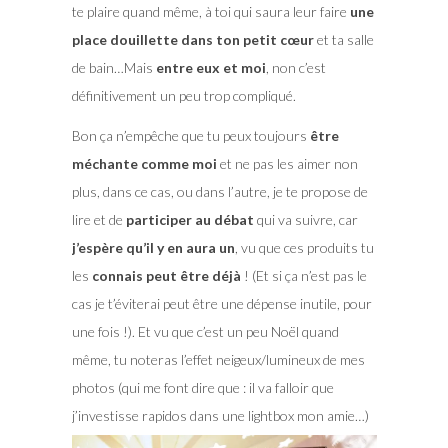
te plaire quand même, à toi qui saura leur faire
une
place douillette dans ton petit cœur
et ta salle
de bain…Mais
entre eux et moi
, non c’est
définitivement un peu trop compliqué.
Bon ça n’empêche que tu peux toujours
être
méchante comme moi
et ne pas les aimer non
plus, dans ce cas, ou dans l’autre, je te propose de
lire et de
participer au débat
qui va suivre, car
j’espère qu’il y en aura un
, vu que ces produits tu
les
connais peut être déjà
! (Et si ça n’est pas le
cas je t’éviterai peut être une dépense inutile, pour
une fois !). Et vu que c’est un peu Noël quand
même, tu noteras l’effet neigeux/lumineux de mes
photos (qui me font dire que : il va falloir que
j’investisse rapidos dans une lightbox mon amie…)