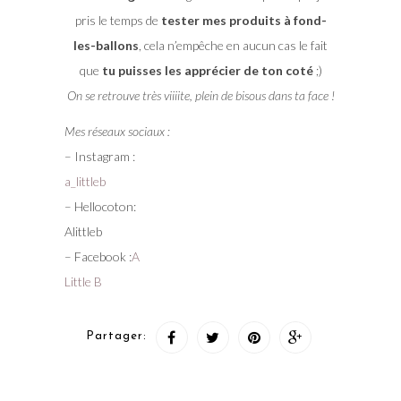
pris le temps de
tester mes produits à fond-
les-ballons
, cela n’empêche en aucun cas le fait
que
tu puisses les apprécier de ton coté
;)
On se retrouve très viiiite, plein de bisous dans ta face !
Mes réseaux sociaux :
– Instagram :
a_littleb
– Hellocoton:
Alittleb
– Facebook :
A
Little B
Partager: