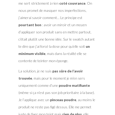
me sert strictement à rien
coté couvrance
. On
nous promet de masquer nos imperfections,
j’aimerai savoir comment… Le principe est
pourtant bon
: avoir un miroir et un moyen
d’appliquer son produit sans en mettre partout,
c’était plutôt une bonne idée. Sur le swatch autant
te dire que j’ai forcé la dose pour qu’elle soit
un
minimum visible
, mais dans la réalité elle se
contente de teinter mon éponge.
La solution, je ne suis
pas sûre de l’avoir
trouvée
, mais pour le moment je m’en sers
uniquement comme d’une
poudre matifiante
(même si ça n’est pas son job prioritaire à la base).
Je l’applique avec un
pinceau poudre
, au moins le
produit ne reste pas figé dessus. Elle me permet
juste de fixer mon teint mais
rien de plus
, elle