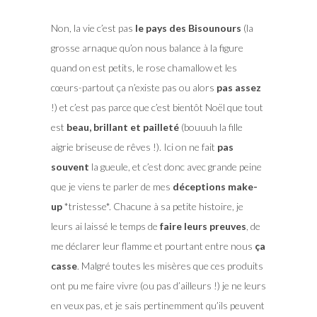
Non, la vie c’est pas
le pays des Bisounours
(la
grosse arnaque qu’on nous balance à la figure
quand on est petits, le rose chamallow et les
cœurs-partout ça n’existe pas ou alors
pas assez
!) et c’est pas parce que c’est bientôt Noël que tout
est
beau, brillant et pailleté
(bouuuh la fille
aigrie briseuse de rêves !). Ici on ne fait
pas
souvent
la gueule, et c’est donc avec grande peine
que je viens te parler de mes
déceptions make-
up
*tristesse*. Chacune à sa petite histoire, je
leurs ai laissé le temps de
faire leurs preuves
, de
me déclarer leur flamme et pourtant entre nous
ça
casse
. Malgré toutes les misères que ces produits
ont pu me faire vivre (ou pas d’ailleurs !) je ne leurs
en veux pas, et je sais pertinemment qu’ils peuvent