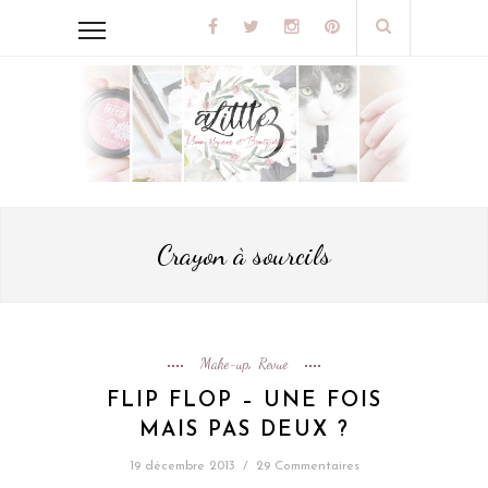
Crayon à sourcils
Make-up
Revue
,
FLIP FLOP – UNE FOIS
MAIS PAS DEUX ?
19 décembre 2013
/
29 Commentaires