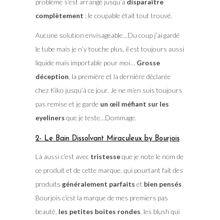
problème s’est arrangé jusqu’à
disparaître
complètement
: le coupable était tout trouvé.
Aucune solution envisageable…Du coup j’ai gardé
le tube mais je n’y touche plus, il est toujours aussi
liquide mais importable pour moi…
Grosse
déception
, la première et la dernière déclarée
chez Kiko jusqu’à ce jour. Je ne m’en suis toujours
pas remise et je garde
un œil méfiant sur les
eyeliners
que je teste…Dommage.
2- Le Bain Dissolvant Miraculeux by Bourjois
Là aussi c’est avec
tristesse
que je note le nom de
ce produit et de cette marque, qui pourtant fait des
produits
généralement parfaits
et
bien pensés
.
Bourjois c’est la marque de mes premiers pas
beauté,
les petites boites rondes
, les blush qui