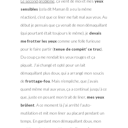
Le second problème
, ça vient de moi et mes
yeux
sensibles
(cela dit Maman B a eu la même
réaction), c’est que ce liner me fait mal aux yeux. Au
début je pensais que ça venait de mon démaquillant
(qui pourtant était toujours le même), je
devais
me frotter les yeux
comme une folle furieuse
pour le faire partir (
tenue de compèt’ ce truc
).
Du coup ça me rendait les yeux rouges et ça
piquait. J’ai changé et opté pour un lait
démaquillant plus doux, qui a arrangé mon soucis
de
frottage-fou
. Mais n’empêche, que j’avais
quand même mal aux yeux, ça a continué jusqu’à ce
que, juste en posant mon trait de liner,
mes yeux
brûlent
. A ce moment là j’ai arrêté l’auto-
mutilation et mit mon liner au placard pendant un
temps. En gardant mon démaquillant doux, mon