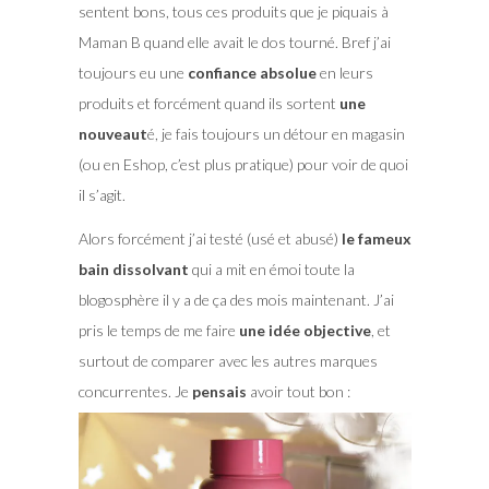
sentent bons, tous ces produits que je piquais à
Maman B quand elle avait le dos tourné. Bref j’ai
toujours eu une
confiance absolue
en leurs
produits et forcément quand ils sortent
une
nouveaut
é, je fais toujours un détour en magasin
(ou en Eshop, c’est plus pratique) pour voir de quoi
il s’agit.
Alors forcément j’ai testé (usé et abusé)
le fameux
bain dissolvant
qui a mit en émoi toute la
blogosphère il y a de ça des mois maintenant. J’ai
pris le temps de me faire
une idée objective
, et
surtout de comparer avec les autres marques
concurrentes. Je
pensais
avoir tout bon :