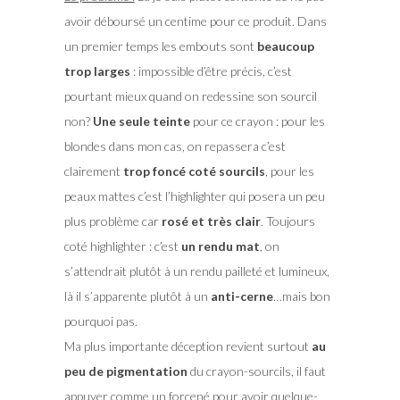
avoir déboursé un centime pour ce produit. Dans
un premier temps les embouts sont
beaucoup
trop larges
: impossible d’être précis, c’est
pourtant mieux quand on redessine son sourcil
non?
Une seule teinte
pour ce crayon : pour les
blondes dans mon cas, on repassera c’est
clairement
trop foncé coté sourcils
, pour les
peaux mattes c’est l’highlighter qui posera un peu
plus problème car
rosé et très clair
. Toujours
coté highlighter : c’est
un rendu mat
, on
s’attendrait plutôt à un rendu pailleté et lumineux,
là il s’apparente plutôt à un
anti-cerne
…mais bon
pourquoi pas.
Ma plus importante déception revient surtout
au
peu de pigmentation
du crayon-sourcils, il faut
appuyer comme un forcené pour avoir quelque-