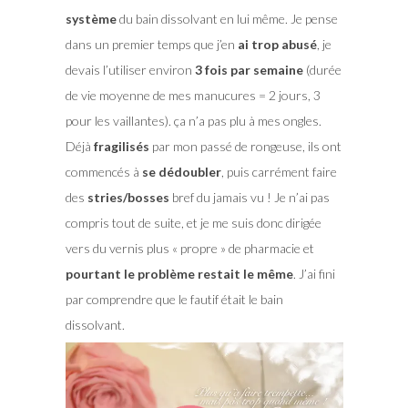
système
du bain dissolvant en lui même. Je pense
dans un premier temps que j’en
ai trop abusé
, je
devais l’utiliser environ
3 fois par semaine
(durée
de vie moyenne de mes manucures = 2 jours, 3
pour les vaillantes). ça n’a pas plu à mes ongles.
Déjà
fragilisés
par mon passé de rongeuse, ils ont
commencés à
se dédoubler
, puis carrément faire
des
stries/bosses
bref du jamais vu ! Je n’ai pas
compris tout de suite, et je me suis donc dirigée
vers du vernis plus « propre » de pharmacie et
pourtant le problème restait le même
. J’ai fini
par comprendre que le fautif était le bain
dissolvant.