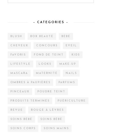
– CATEGORIES –
BLUSH
BOX BEAUTÉ
BÉBÉ
CHEVEUX
CONCOURS
EVEIL
FAVORIS
FOND DE TEINT
KIDS
LIFESTYLE
LOOKS
MAKE-UP
MASCARA
MATERNITÉ
NAILS
OMBRES À PAUPIÈRES
PARFUMS
PINCEAUX
POUDRE TEINT
PRODUITS TERMINÉS
PUÉRICULTURE
REVUE
ROUGE À LÈVRES
SOINS BÉBÉ
SOINS BÉBÉ
SOINS CORPS
SOINS MAINS