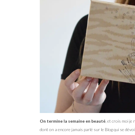
On termine la semaine en beauté
, et crois moi je
dont on a encore jamais parlé sur le Blog qui se dévo