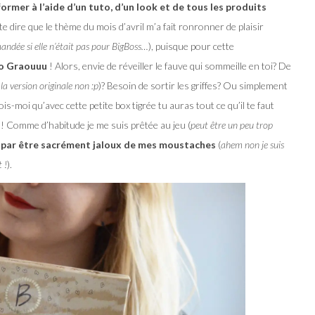
ormer à l’aide d’un tuto, d’un look et de tous les produits
te dire que le thème du mois d’avril m’a fait ronronner de plaisir
ndée si elle n’était pas pour BigBoss…
), puisque pour cette
So Graouuu
! Alors, envie de réveiller le fauve qui sommeille en toi? De
la version originale non :p
)? Besoin de sortir les griffes? Ou simplement
is-moi qu’avec cette petite box tigrée tu auras tout ce qu’il te faut
! Comme d’habitude je me suis prêtée au jeu (
peut être un peu trop
ni par être sacrément jaloux de mes moustaches
(
ahem non je suis
 !
).