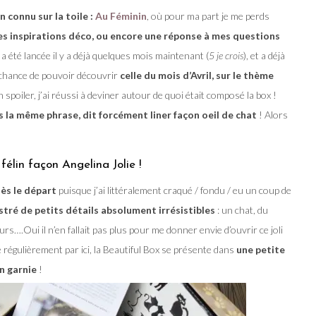
 connu sur la toile :
Au Féminin
, où pour ma part je me perds
des inspirations déco, ou encore une réponse à mes questions
ox a été lancée il y a déjà quelques mois maintenant (
5 je crois
), et a déjà
a chance de pouvoir découvrir
celle du mois d’Avril, sur le thème
spoiler, j’ai réussi à deviner autour de quoi était composé la box !
s la même phrase, dit forcément liner façon oeil de chat
! Alors
félin façon Angelina Jolie !
dès le départ
puisque j’ai littéralement craqué / fondu / eu un coup de
ustré de petits détails absolument irrésistibles
: un chat, du
rs….Oui il n’en fallait pas plus pour me donner envie d’ouvrir ce joli
 régulièrement par ici, la Beautiful Box se présente dans
une petite
n garnie
!