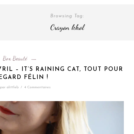
Browsing Tag:
Crayon khol
Box Beauté
RIL – IT’S RAINING CAT, TOUT POUR
EGARD FÉLIN !
par
alittleb
/
4 Commentaires