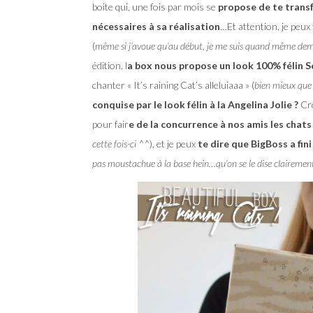
boite qui, une fois par mois se
propose de te transf
nécessaires à sa réalisation
…Et attention, je peux 
(
même si j’avoue qu’au début, je me suis quand même dema
édition, l
a box nous propose un look 100% félin 
chanter « It’s raining Cat’s alleluiaaa » (
bien mieux que 
conquise par le look félin à la Angelina Jolie ?
Cro
pour fair
e de la concurrence à nos amis les chats
cette fois-ci ^^
), et je peux
te dire que BigBoss a fi
pas moustachue à la base hein…qu’on se le dise clairement