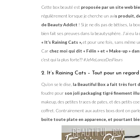
Cette box beauté est
proposée par un site web bien
régulièrement lorsque je cherche un avi
s produit, 
de Beauty Addict
! Si je ne dis pas de bêtises, la b
bien fait ses preuves dans la beautysphère. J’ai eu l
« It’s Raining Cats »,
et pour une fois, sans même un 
Car
chez moi qui dit « Félin » et « Make-up » dan
c’est qui la plus forte??
#JeMeLanceDesFleurs
2. It’s Raining Cats – Tout pour un regard 
Qu’on se le dise,
la Beautiful Box a fait très fort 
foudre pour
son joli packaging tigré finement ill
makeup, des petites traces de pates, et des petits coeu
coffret. Contrairement aux autres boxs dont on parle
boite toute plate en apparence, et pourtant bie