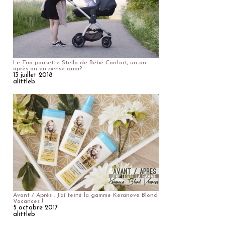
Le Trio-pousette Stella de Bébé Confort, un an
après on en pense quoi?
13 juillet 2018
alittleb
Avant / Après : J'ai testé la gamme Keranove Blond
Vacances !
5 octobre 2017
alittleb