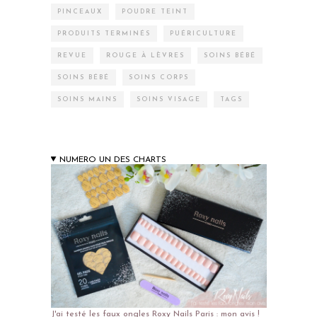
PINCEAUX
POUDRE TEINT
PRODUITS TERMINÉS
PUÉRICULTURE
REVUE
ROUGE À LÈVRES
SOINS BÉBÉ
SOINS BÉBÉ
SOINS CORPS
SOINS MAINS
SOINS VISAGE
TAGS
NUMERO UN DES CHARTS
J'ai testé les faux ongles Roxy Nails Paris : mon avis !