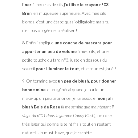
liner
à mon ras de cils
j’utilise le crayon n°03
Brun
, en muqueuse supérieure. Avec mes cils
blonds, c’est une étape quasi obligatoire mais tu
n’es pas obligée de la réaliser !
8-Enfin j’applique
une couche de mascara pour
apporter un peu de volume
à mes cils, et une
petite touche du fard n°3, juste en dessous du
sourcil
pour illuminer le tout
, et le tour est joué !
9-On termine avec
un peu de blush, pour donner
bonne mine
, et en général quand je porte un
make-up un peu prononcé, je lui associe
mon joli
blush Bois de Rose
(
il me semble que maintenant il
s’agit du n°01 dans la gamme Candy Blush
), un rose
très léger qui donne le teint frais tout en restant
naturel. Un must-have, que je rachète