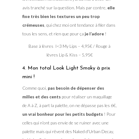
avis tranché sur la question. Mais par contre,
elle
fixe très bien les textures un peu trop
crémeuses
, qui chez moi ont tendance à filer dans
tous les sens, et rien que pour ça
je l’adore
!
Base à lèvres I<3 My Lips – 4,95€ / Rouge à
lèvres Lip & Kiss – 5,95€
4. Mon total Look Light Smoky à prix
mini !
Comme quoi,
pas besoin de dépenser des
milles et des cents
pour réaliser un maquillage
de A à Z, à part la palette, on ne dépasse pas les 6€,
un vrai bonheur pour les petits budgets
! Pour
celles qui n’ont pas envie de se ruiner avec une
palette mais qui rêvent des Naked d’Urban Decay,