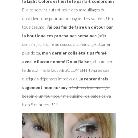
la Light Colors est juste le parfait compromis
.
Elle te servira autant pour des maquillages du
quotidien, que pour accompagner tes soirées ! En
tous cas,moi
j’ai pas fini de faire un détour par
la boutique ces prochaines semaines
(
déjà
demain, je file faire un coucou à Sandrea :p
)…Car en
plus de ça,
mon dernier colis était parfumé
avec le flacon nommé Doux Baiser
, et comment
te dire…Il me le faut ABSOLUMENT ! Après ces
quelques dépenses imprévues,
je reprendrais
sagement mon no-buy
..
.c’est pas tout mais j’ai
besoin d’un four pour ma cuisine, les pates ça va
bien 5 minutes !!^^