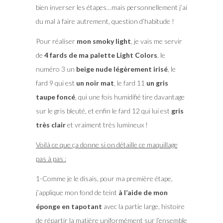
bien inverser les étapes…mais personnellement j’ai
du mal à faire autrement, question d’habitude !
Pour réaliser
mon smoky light
, je vais me servir
de
4 fards de ma palette Light Colors
, le
numéro 3 un
beige nude légèrement irisé
, le
fard 9 qui est
un noir mat
, le fard 11
un gris
taupe foncé
, qui une fois humidifié tire davantage
sur le gris bleuté, et enfin le fard 12 qui lui est
gris
très clair
et vraiment très lumineux !
Voilà ce que ça donne si on détaille ce maquillage
pas à pas :
1-Comme je le disais, pour ma première étape,
j’applique mon fond de teint
à l’aide de mon
éponge
en tapotant
avec la partie large, histoire
de répartir la matière uniformément sur l’ensemble