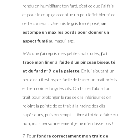
rendu en humidifiant ton fard, c’est ce que j’ai fais
et pour le coup ça accentue un peu l’effet bleuté de
cette couleur ! Une fois le gris foncé posé,
on
estompe un max les bords pour donner un
aspect fumé
au maquillage.
6-Vu que j’ai repris mes petites habitudes,
j’ai
tracé mon liner à l’aide d’un pinceau biseauté
et du fard n°9 de la palette
. En lui ajoutant un
peu d’eau il est hyper facile de tracer un trait précis
et bien noir le long des cils. On trace d’abord un
trait pour prolonger le ras de cils inférieur et on
rejoint la pointe de ce trait à la racine des cils
supérieurs, puis on rempli ! Libre à toi de le faire ou
non, mais personnellement je ne m’en lasse pas !
7-Pour
fondre correctement mon trait de