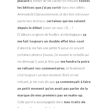
placard »
, tenter de me cacher en relisant
toutes
les bêtises que j’ai pu sortir
dans mes billets
#enmode3615jeracontemavie
, et des fois retrouver
parmi mes lectrices,
certaines qui me suivent
depuis le début
(
coeur sur vous <3
) … !
D’ailleurs ce genre de fouilles archéologiques
ça
me fait toujours un double effet kiss-cool
:
d’abord je me fais une petite frayeur en voyant
certaines photos (
j’avoue, j’ai souvent la corbeille qui
me démange !
), puis je finis par
me fendre la poire
en relisant vos commentaires
, et finalement
c’est toujours un bon moment. Bref, en me
relisant, je me suis dis que
ça commençait à faire
un petit moment qu’on avait pas parler de la
marque de mes premiers pas en make-up
…
Celle qui m’a accompagnée dans
mes traits de