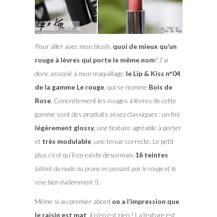
Pour aller avec mon blush,
quoi de mieux qu’un
rouge à lèvres qui porte le même nom
? J’ai
donc associé à mon maquillage,
le Lip & Kiss n°04
de la gamme Le rouge
, qui se nomme
Bois de
Rose
. Concrètement les rouges à lèvres de cette
gamme sont des produits assez classiques : un fini
légèrement glossy
, une texture agréable à porter
et
très modulable
, une tenue correcte. Le petit
plus c’est qu’il en existe désormais
16 teintes
(
allant du nude au prune en passant par le rouge et le
rose bien évidemment !
).
Même si au premier abord
on a l’impression que
le raisin est mat
, il n’en est rien ! La texture est