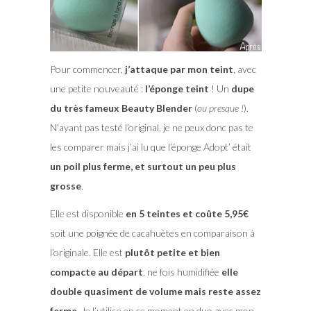
Pour commencer,
j’attaque par mon teint
, avec
une petite nouveauté :
l’éponge teint
! Un
dupe
du très fameux Beauty Blender
(
ou presque !
).
N’ayant pas testé l’original, je ne peux donc pas te
les comparer mais j’ai lu que l’éponge Adopt’ était
un poil plus ferme, et surtout un peu plus
grosse
.
Elle est disponible
en 5 teintes et coûte 5,95€
soit une poignée de cacahuètes en comparaison à
l’originale. Elle est
plutôt petite et bien
compacte au départ
, ne fois humidifiée
elle
double quasiment de volume mais reste assez
ferme
. Je l’utilise en ce moment en duo avec mon