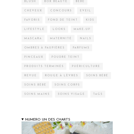
BLUSH
BOX BEAUTÉ
BÉBÉ
CHEVEUX
CONCOURS
EVEIL
FAVORIS
FOND DE TEINT
KIDS
LIFESTYLE
LOOKS
MAKE-UP
MASCARA
MATERNITÉ
NAILS
OMBRES À PAUPIÈRES
PARFUMS
PINCEAUX
POUDRE TEINT
PRODUITS TERMINÉS
PUÉRICULTURE
REVUE
ROUGE À LÈVRES
SOINS BÉBÉ
SOINS BÉBÉ
SOINS CORPS
SOINS MAINS
SOINS VISAGE
TAGS
NUMERO UN DES CHARTS