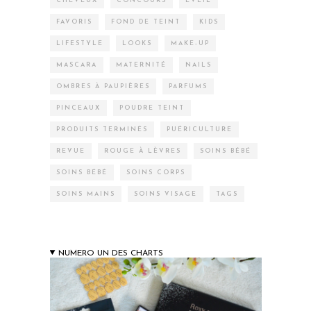
CHEVEUX
CONCOURS
EVEIL
FAVORIS
FOND DE TEINT
KIDS
LIFESTYLE
LOOKS
MAKE-UP
MASCARA
MATERNITÉ
NAILS
OMBRES À PAUPIÈRES
PARFUMS
PINCEAUX
POUDRE TEINT
PRODUITS TERMINÉS
PUÉRICULTURE
REVUE
ROUGE À LÈVRES
SOINS BÉBÉ
SOINS BÉBÉ
SOINS CORPS
SOINS MAINS
SOINS VISAGE
TAGS
NUMERO UN DES CHARTS