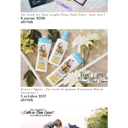
J'ai testé les faux ongles Roxy Nails Paris : mon avis !
8 janvier 2026
alittleb
Avant / Après : J'ai testé la gamme Keranove Blond
Vacances !
5 octobre 2017
alittleb