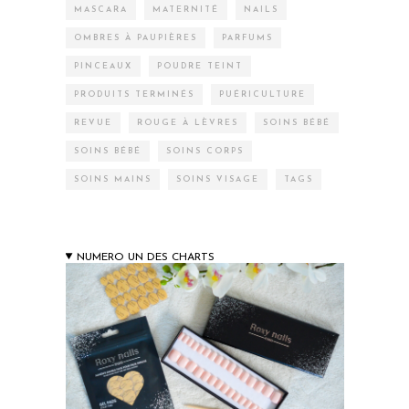
MASCARA
MATERNITÉ
NAILS
OMBRES À PAUPIÈRES
PARFUMS
PINCEAUX
POUDRE TEINT
PRODUITS TERMINÉS
PUÉRICULTURE
REVUE
ROUGE À LÈVRES
SOINS BÉBÉ
SOINS BÉBÉ
SOINS CORPS
SOINS MAINS
SOINS VISAGE
TAGS
NUMERO UN DES CHARTS