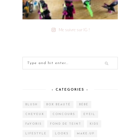
Me suivre sur IG !
– CATEGORIES –
BLUSH
BOX BEAUTÉ
BÉBÉ
CHEVEUX
CONCOURS
EVEIL
FAVORIS
FOND DE TEINT
KIDS
LIFESTYLE
LOOKS
MAKE-UP