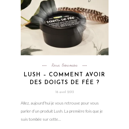
Revue
Soins mains
,
LUSH – COMMENT AVOIR
DES DOIGTS DE FÉE ?
16 avril 2013
Allez, aujourd’hui je vous retrouve pour vous
parler d’un produit Lush. La première fois que je
suis tombée sur cette…