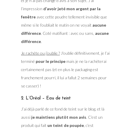
et je n’ai pas changé d’avis à son sujet. J’ai
l’impression
d’avoir jeté mon argent par la
fenêtre
avec cette poudre tellement invisible que
même si le l’oubliait le matin on ne voyait
aucune
différence
. Coté matifiant : avec ou sans,
aucune
différence
.
Je rachète ou j’oublie ?
J’oublie définitivement, je l’ai
terminé
pour le principe
mais je ne la rachèterai
certainement pas (et en plus le packaging est
franchement pourri, il lui a fallut 2 semaines pour
se casser) !
2. L’Oréal – Eau de teint
J’ai déjà parlé de ce fond de teint sur le blog, et là
aussi
je maintiens plutôt mon avis
. C’est un
produit qui fait
un teint de poupée
, c’est