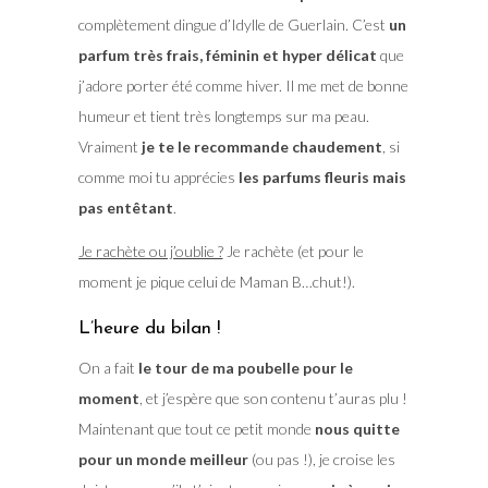
complètement dingue d’Idylle de Guerlain. C’est
un
parfum très frais, féminin et hyper délicat
que
j’adore porter été comme hiver. Il me met de bonne
humeur et tient très longtemps sur ma peau.
Vraiment
je te le recommande chaudement
, si
comme moi tu apprécies
les parfums fleuris mais
pas entêtant
.
Je rachète ou j’oublie ?
Je rachète (et pour le
moment je pique celui de Maman B…chut!).
L’heure du bilan !
On a fait
le tour de ma poubelle pour le
moment
, et j’espère que son contenu t’auras plu !
Maintenant que tout ce petit monde
nous quitte
pour un monde meilleur
(ou pas !), je croise les