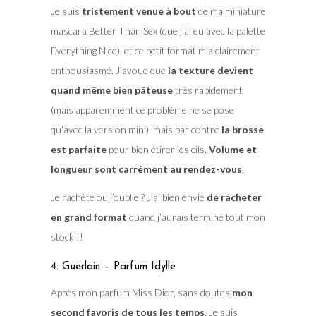
Je suis
tristement venue à bout
de ma miniature
mascara Better Than Sex (que j’ai eu avec la palette
Everything Nice), et ce petit format m’a clairement
enthousiasmé. J’avoue que
la texture devient
quand même bien pâteuse
très rapidement
(mais apparemment ce problème ne se pose
qu’avec la version mini), mais par contre
la brosse
est parfaite
pour bien étirer les cils.
Volume et
longueur sont carrément au rendez-vous
.
Je rachète ou j’oublie ?
J’ai bien envie
de racheter
en grand format
quand j’aurais terminé tout mon
stock !!
4. Guerlain – Parfum Idylle
Après mon parfum Miss Dior, sans doutes
mon
second favoris de tous les temps
. Je suis