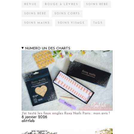
REVUE
ROUGE À LÈVRES
SOINS BÉBÉ
SOINS BÉBÉ
SOINS CORPS
SOINS MAINS
SOINS VISAGE
TAGS
NUMERO UN DES CHARTS
J'ai testé les faux ongles Roxy Nails Paris : mon avis !
8 janvier 2026
alittleb