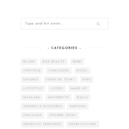
– CATEGORIES –
BLUSH
BOX BEAUTÉ
BÉBÉ
CHEVEUX
CONCOURS
EVEIL
FAVORIS
FOND DE TEINT
KIDS
LIFESTYLE
LOOKS
MAKE-UP
MASCARA
MATERNITÉ
NAILS
OMBRES À PAUPIÈRES
PARFUMS
PINCEAUX
POUDRE TEINT
PRODUITS TERMINÉS
PUÉRICULTURE