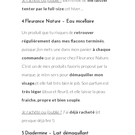
Je rachète ou j’oublie ?
Bien envie de
me laisser
tenter par le full-size
cet hiver…
4.Fleurance Nature – Eau micellaire
Un produit que tu risques de
retrouver
régulièrement dans mes flacons terminés
,
puisque j’en mets une dans mon panier
à chaque
commande
que je passe chez Fleurance Nature.
C’est un de mes produits favoris proposé par la
marque, je m’en sers pour
démaquiller mon
visage
,et elle fait très bien le job. Son parfum est
très léger
(doux et fleuri), et elle laisse la peau
fraiche, propre et bien souple
.
Je rachète ou j’oublie ?
J’ai
déjà racheté
(et
presque déjà fini !)
5.Diadermine – Lait démaquillant