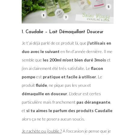
1. Caudalie – Lait Démaquillant Douceur
Je t’ai déjà parlé de ce produit là, que
j’utilisais en
duo avec le suivant
en fin d’année dernière. Il me
semble que
les 200ml m’ont bien duré 3mois
et
j’en ai clairement été très satisfaite. Le
flacon
pompe
est
pratique et facile à utiliser
. Le
produit
fluide
, ne pique pas les yeux et
démaquille en douceur
. L’odeur est certes
particulière mais franchement
pas dérangeante
,
et
si tu aimes le parfum des produits Caudalie
alors ça ne te posera aucun soucis.
Je rachète ou j’oublie ?
A l’occasion je pense que je