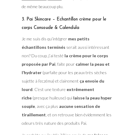
de même beaucoup plu.
3. Pai Skincare – Echantillon crème pour le
corps Consoude & Calendula
Je me suis dis qu’intégrer
mes petits
échantillons terminés
serait aussi intéressant
non? Du coup, j’ai testé
la crème pour le corps
proposée par Pai
, faite pour
calmer la peau et
l’hydrater
(parfaite pour les peaux très sèches
sujette à l’eczéma) et clairement
ça envoie du
lourd
. C’est une texture
extrêmement
riche
(presque huileuse) qui
laisse la peau hyper
souple
, avec ça plus
aucune sensation de
tiraillement
, et on retrouve bien évidemment les
odeurs très nature des produits Pai.