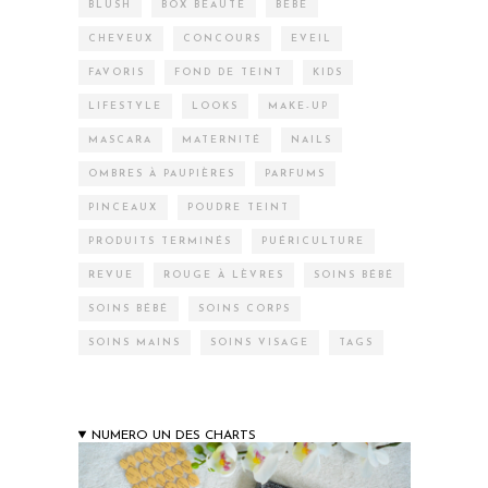
BLUSH
BOX BEAUTÉ
BÉBÉ
CHEVEUX
CONCOURS
EVEIL
FAVORIS
FOND DE TEINT
KIDS
LIFESTYLE
LOOKS
MAKE-UP
MASCARA
MATERNITÉ
NAILS
OMBRES À PAUPIÈRES
PARFUMS
PINCEAUX
POUDRE TEINT
PRODUITS TERMINÉS
PUÉRICULTURE
REVUE
ROUGE À LÈVRES
SOINS BÉBÉ
SOINS BÉBÉ
SOINS CORPS
SOINS MAINS
SOINS VISAGE
TAGS
NUMERO UN DES CHARTS