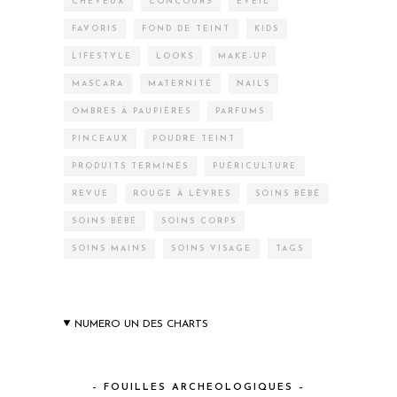
CHEVEUX
CONCOURS
EVEIL
FAVORIS
FOND DE TEINT
KIDS
LIFESTYLE
LOOKS
MAKE-UP
MASCARA
MATERNITÉ
NAILS
OMBRES À PAUPIÈRES
PARFUMS
PINCEAUX
POUDRE TEINT
PRODUITS TERMINÉS
PUÉRICULTURE
REVUE
ROUGE À LÈVRES
SOINS BÉBÉ
SOINS BÉBÉ
SOINS CORPS
SOINS MAINS
SOINS VISAGE
TAGS
NUMERO UN DES CHARTS
– FOUILLES ARCHEOLOGIQUES –