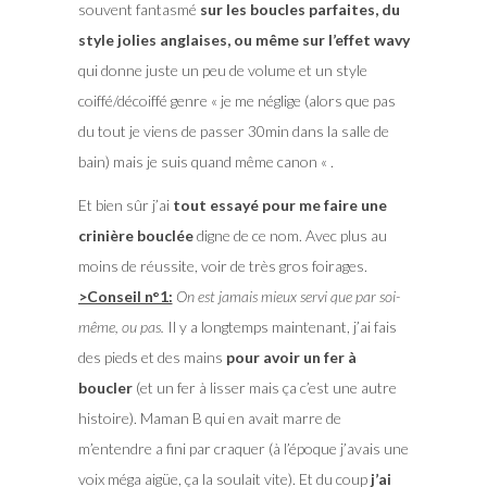
souvent fantasmé
sur les boucles parfaites, du
style jolies anglaises, ou même sur l’effet wavy
qui donne juste un peu de volume et un style
coiffé/décoiffé genre « je me néglige (alors que pas
du tout je viens de passer 30min dans la salle de
bain) mais je suis quand même canon « .
Et bien sûr j’ai
tout essayé pour me faire une
crinière bouclée
digne de ce nom. Avec plus au
moins de réussite, voir de très gros foirages.
>Conseil n°1:
On est jamais mieux servi que par soi-
même, ou pas.
Il y a longtemps maintenant, j’ai fais
des pieds et des mains
pour avoir un fer à
boucler
(et un fer à lisser mais ça c’est une autre
histoire). Maman B qui en avait marre de
m’entendre a fini par craquer (à l’époque j’avais une
voix méga aigüe, ça la soulait vite). Et du coup
j’ai