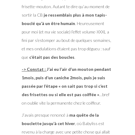
frisette-mouton. Autant te dire qu’au moment de
sortir la CB
je ressemblais plus à mon tapis-
bouclé qu’à un être humain
. Heureusement
pour moi (et ma vie sociale) l’effet volume-XXXL a
fini par s’estomper au bout de quelques semaines,
et mes ondulations étaient pas trop dégueu : sauf
que
c’était pas des boucles
.
-> Constat :
J’ai eu l’air d’un mouton pendant
1mois, puis d’un caniche 2mois, puis je suis
passée par l’étape « on sait pas trop si c’est
des frisettes ou si elle est pas coiffée »
…bref
on oublie vite la permanente chez le coiffeur.
J’avais presque renoncé à
ma quête de la
bouclette jusqu’à cet hiver
, où Babyliss est
revenu à la charge avec une petite chose qui allait