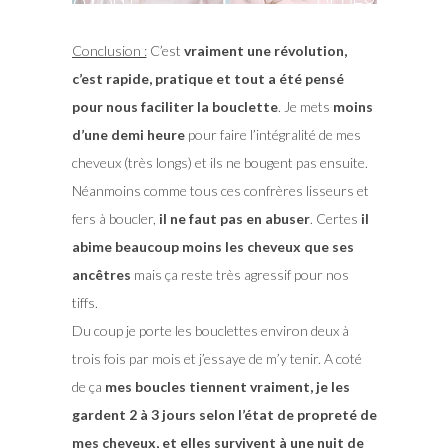
Conclusion :
C’est
vraiment une révolution,
c’est rapide, pratique et tout a été pensé
pour nous faciliter la bouclette
. Je mets
moins
d’une demi heure
pour faire l’intégralité de mes
cheveux (très longs) et ils ne bougent pas ensuite.
Néanmoins comme tous ces confrères lisseurs et
fers à boucler,
il ne faut pas en abuser
. Certes
il
abime beaucoup moins les cheveux que ses
ancêtres
mais ça reste très agressif pour nos
tiffs.
Du coup je porte les bouclettes environ deux à
trois fois par mois et j’essaye de m’y tenir. A coté
de ça
mes boucles tiennent vraiment, je les
gardent 2 à 3 jours selon l’état de propreté de
mes cheveux, et elles survivent à une nuit de