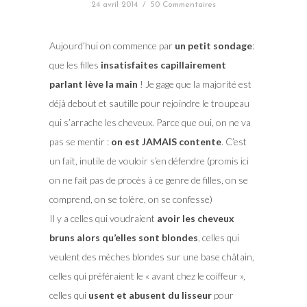
24 avril 2014
/
50 Commentaires
Aujourd’hui on commence par
un petit sondage
:
que les filles
insatisfaites capillairement
parlant lève la main
! Je gage que la majorité est
déjà debout et sautille pour rejoindre le troupeau
qui s’arrache les cheveux. Parce que oui, on ne va
pas se mentir :
on est JAMAIS contente
. C’est
un fait, inutile de vouloir s’en défendre (promis ici
on ne fait pas de procès à ce genre de filles, on se
comprend, on se tolère, on se confesse)
Il y a celles qui voudraient
avoir les cheveux
bruns alors qu’elles sont blondes
, celles qui
veulent des mèches blondes sur une base châtain,
celles qui préféraient le « avant chez le coiffeur »,
celles qui
usent et abusent du lisseur
pour