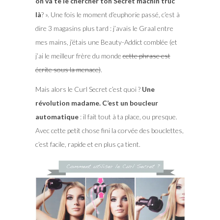
on va te le chercher ton Secret machin truc
là
? ». Une fois le moment d’euphorie passé, c’est à
dire 3 magasins plus tard : j’avais le Graal entre
mes mains, j’étais une Beauty-Addict comblée (et
j’ai le meilleur frère du monde
cette phrase est
écrite sous la menace)
.
Mais alors le Curl Secret c’est quoi ?
Une
révolution madame. C’est un boucleur
automatique
: il fait tout à ta place, ou presque.
Avec cette petit chose fini la corvée des bouclettes,
c’est facile, rapide et en plus ça tient.