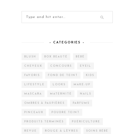
– CATEGORIES –
BLUSH
BOX BEAUTÉ
BÉBÉ
CHEVEUX
CONCOURS
EVEIL
FAVORIS
FOND DE TEINT
KIDS
LIFESTYLE
LOOKS
MAKE-UP
MASCARA
MATERNITÉ
NAILS
OMBRES À PAUPIÈRES
PARFUMS
PINCEAUX
POUDRE TEINT
PRODUITS TERMINÉS
PUÉRICULTURE
REVUE
ROUGE À LÈVRES
SOINS BÉBÉ