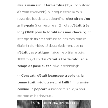
mis la main sur un fer Babyliss
(déja une histoire
d’amour en devenir). A l’époque c’était la rolls-
royce des bouclettes, aujourd’hui
c’est pire qu’un
grille-pain
. Si on résume en 2 mots :
c’était très
long (1h30 pour la totalité de mes cheveux)
, et
le temps de finir ma coiffure, toutes mes boucles
étaient retombées…J’ajoute également que
ça
n’était pas pratique
: j’ai du me brûler le doigt
1000 fois, et en plus
c’était à toi de calculer le
temps de pose du fer
…vive la technologie
->
Constat :
c’était beaucoup trop long, la
tenue était médiocre et j’ai failli finir cramée
comme un popcorn
autant de fois que j’ai voulu
me boucler les cheveux…