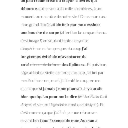
un peu traumatisé du crayon à lèvres qui
déborde
, qui se voit à dix mille kilomètres, à un
moment ou un autre de notre vie ! Dans mon cas,
mon grand flip c’était
de finir par me dessiner
une bouche de carpe
(attention la comparaison…
c’est imagé !) en voulant tenter ce genre
d’expérience makeupesque, du coup
j’ai
longtemps évité de m’aventurer du
coté
obscur de la force
des lipliners
…Et puis bon,
l’âge aidant (la vieillesse toutçatoutça), j’ai fini par
me décoincer un peu et j’ai tenté le coup, en me
disant que
si jamais je me plantais, il y aurait
bien quelqu’un pour me le dire
(
Mister B aka l’oeil
de lynx, et son tact légendaire étant tout désigné
). Et
c’est comme ça que j’ai finis par me retrouver
devant
le stand Essence de mon Auchan
à