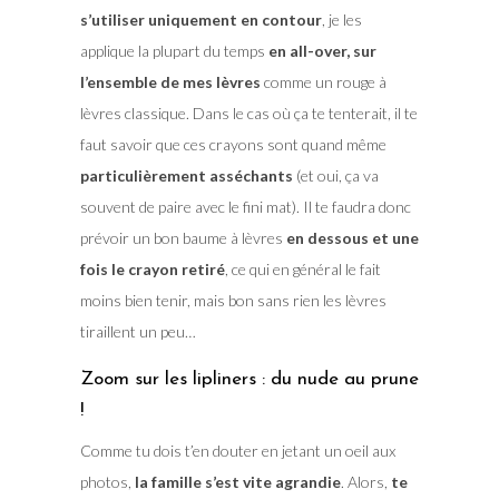
s’utiliser uniquement en contour
, je les
applique la plupart du temps
en all-over, sur
l’ensemble de mes lèvres
comme un rouge à
lèvres classique. Dans le cas où ça te tenterait, il te
faut savoir que ces crayons sont quand même
particulièrement asséchants
(et oui, ça va
souvent de paire avec le fini mat). Il te faudra donc
prévoir un bon baume à lèvres
en dessous et une
fois le crayon retiré
, ce qui en général le fait
moins bien tenir, mais bon sans rien les lèvres
tiraillent un peu…
Zoom sur les lipliners : du nude au prune
!
Comme tu dois t’en douter en jetant un oeil aux
photos,
la famille s’est vite agrandie
. Alors,
te