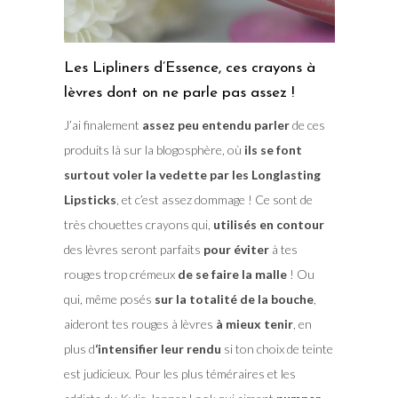
Les Lipliners d’Essence, ces crayons à
lèvres dont on ne parle pas assez !
J’ai finalement
assez peu entendu parler
de ces
produits là sur la blogosphère, où
ils se font
surtout voler la vedette par les Longlasting
Lipsticks
, et c’est assez dommage ! Ce sont de
très chouettes crayons qui,
utilisés en contour
des lèvres seront parfaits
pour éviter
à tes
rouges trop crémeux
de se faire la malle
! Ou
qui, même posés
sur la totalité de la bouche
,
aideront tes rouges à lèvres
à mieux tenir
, en
plus d
‘intensifier leur rendu
si ton choix de teinte
est judicieux. Pour les plus téméraires et les