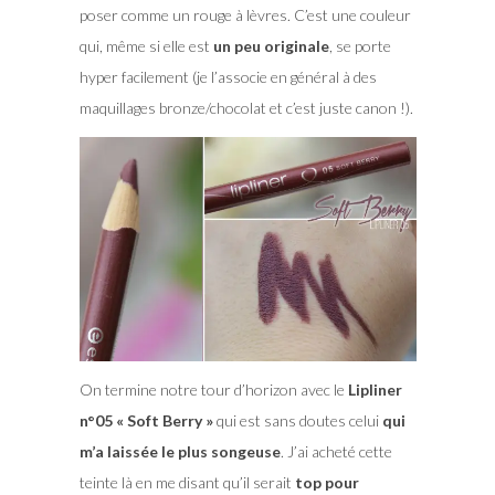
poser comme un rouge à lèvres. C’est une couleur
qui, même si elle est
un peu originale
, se porte
hyper facilement (je l’associe en général à des
maquillages bronze/chocolat et c’est juste canon !).
On termine notre tour d’horizon avec le
Lipliner
n°05 « Soft Berry »
qui est sans doutes celui
qui
m’a laissée le plus songeuse
. J’ai acheté cette
teinte là en me disant qu’il serait
top pour