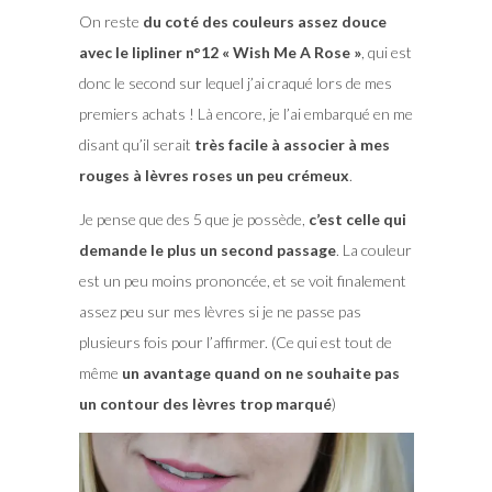
On reste
du coté des couleurs assez douce
avec le lipliner n°12 « Wish Me A Rose »
, qui est
donc le second sur lequel j’ai craqué lors de mes
premiers achats ! Là encore, je l’ai embarqué en me
disant qu’il serait
très facile à associer à mes
rouges à lèvres roses un peu crémeux
.
Je pense que des 5 que je possède,
c’est celle qui
demande le plus un second passage
. La couleur
est un peu moins prononcée, et se voit finalement
assez peu sur mes lèvres si je ne passe pas
plusieurs fois pour l’affirmer. (Ce qui est tout de
même
un avantage quand on ne souhaite pas
un contour des lèvres trop marqué
)