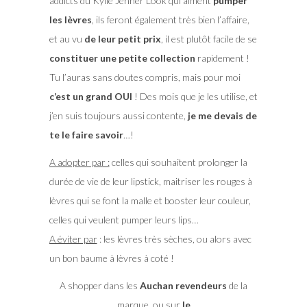
addicts du Kylie Jenner Look qui aiment
pumper
les lèvres
, ils feront également très bien l’affaire,
et au vu
de leur petit prix
, il est plutôt facile de se
constituer une petite collection
rapidement !
Tu l’auras sans doutes compris, mais pour moi
c’est un grand OUI
! Des mois que je les utilise, et
j’en suis toujours aussi contente,
je me devais de
te le faire savoir
…!
A adopter par :
celles qui souhaitent prolonger la
durée de vie de leur lipstick, maitriser les rouges à
lèvres qui se font la malle et booster leur couleur,
celles qui veulent pumper leurs lips…
A éviter par
: les lèvres très sèches, ou alors avec
un bon baume à lèvres à coté !
A shopper dans les
Auchan revendeurs
de la
marque, ou sur
le