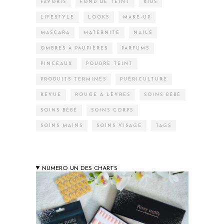
FAVORIS
FOND DE TEINT
KIDS
LIFESTYLE
LOOKS
MAKE-UP
MASCARA
MATERNITÉ
NAILS
OMBRES À PAUPIÈRES
PARFUMS
PINCEAUX
POUDRE TEINT
PRODUITS TERMINÉS
PUÉRICULTURE
REVUE
ROUGE À LÈVRES
SOINS BÉBÉ
SOINS BÉBÉ
SOINS CORPS
SOINS MAINS
SOINS VISAGE
TAGS
NUMERO UN DES CHARTS