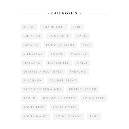
– CATEGORIES –
BLUSH
BOX BEAUTÉ
BÉBÉ
CHEVEUX
CONCOURS
EVEIL
FAVORIS
FOND DE TEINT
KIDS
LIFESTYLE
LOOKS
MAKE-UP
MASCARA
MATERNITÉ
NAILS
OMBRES À PAUPIÈRES
PARFUMS
PINCEAUX
POUDRE TEINT
PRODUITS TERMINÉS
PUÉRICULTURE
REVUE
ROUGE À LÈVRES
SOINS BÉBÉ
SOINS BÉBÉ
SOINS CORPS
SOINS MAINS
SOINS VISAGE
TAGS