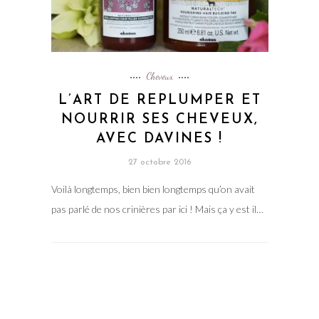
Cheveux
L’ART DE REPLUMPER ET
NOURRIR SES CHEVEUX,
AVEC DAVINES !
27 octobre 2016
Voilà longtemps, bien bien longtemps qu’on avait
pas parlé de nos crinières par ici ! Mais ça y est il…