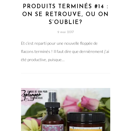
PRODUITS TERMINÉS #14 :
ON SE RETROUVE, OU ON
S’OUBLIE?
9 mai 2017
Et c’est reparti pour une nouvelle floppée de
flacons terminés ! Il faut dire que dernièrement j’ai
été productive, puisque…