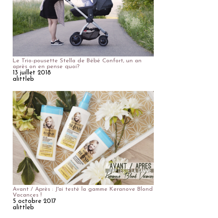
Le Trio-pousette Stella de Bébé Confort, un an
après on en pense quoi?
13 juillet 2018
alittleb
Avant / Après : J'ai testé la gamme Keranove Blond
Vacances !
5 octobre 2017
alittleb