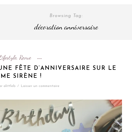
Browsing Tag:
décoration anniversaire
Lifestyle
Revue
,
UNE FÊTE D’ANNIVERSAIRE SUR LE
ME SIRÈNE !
ar
alittleb
/
Laisser un commentaire