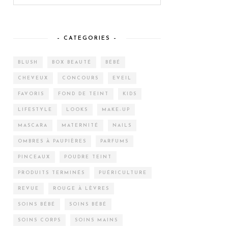
– CATEGORIES –
BLUSH
BOX BEAUTÉ
BÉBÉ
CHEVEUX
CONCOURS
EVEIL
FAVORIS
FOND DE TEINT
KIDS
LIFESTYLE
LOOKS
MAKE-UP
MASCARA
MATERNITÉ
NAILS
OMBRES À PAUPIÈRES
PARFUMS
PINCEAUX
POUDRE TEINT
PRODUITS TERMINÉS
PUÉRICULTURE
REVUE
ROUGE À LÈVRES
SOINS BÉBÉ
SOINS BÉBÉ
SOINS CORPS
SOINS MAINS