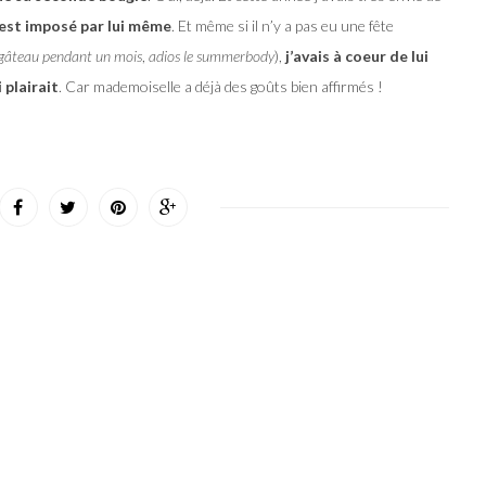
’est imposé par lui même
. Et même si il n’y a pas eu une fête
gâteau pendant un mois
,
adios le summerbody
),
j’avais à coeur de lui
 plairait
. Car mademoiselle a déjà des goûts bien affirmés !