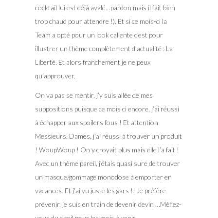
cocktail lui est déjà avalé…pardon mais il fait bien
trop chaud pour attendre !). Et si ce mois-ci la
Team a opté pour un look caliente c’est pour
illustrer un thème complètement d’actualité : La
Liberté. Et alors franchement je ne peux
qu’approuver.
On va pas se mentir, j’y suis allée de mes
suppositions puisque ce mois ci encore, j’ai réussi
à échapper aux spoilers fous ! Et attention
Messieurs, Dames, j’ai réussi à trouver un produit
! WoupWoup ! On y croyait plus mais elle l’a fait !
Avec un thème pareil, j’étais quasi sure de trouver
un masque/gommage monodose à emporter en
vacances. Et j’ai vu juste les gars !! Je préfère
prévenir, je suis en train de devenir devin …Méfiez-
vous du spoil pour les mois à venir…