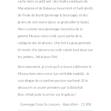
cache dans ce petit pot : des huiles exotiques de
Macadamia et de Babassu (nourrient et hydratent),
de l’huile de Buriti (prolonge le bronzage), et des
grains de sels marin (pour se gratouiller le body).
Alors comme mon gommage chouchou de la
gamme Moana, celui-ci fait aussi partie de la
catégorie des bi-phasés. Une fois ta peau gommée
et rincée, il te laissera un voile satiné tout doux sur
les jambes…Idéal pour l’été.
Bon clairement, je crois qu’il a réussi à détroner le
Moana dans mon coeur (un véritable exploit)…Je
suis dingue de ce parfum passion-parfumé. Et le
découvrir en avant-première par la Biotyfull
Box, c’était juste la cerise sur le gateau !
Gommage Corps So Loucura – Baja 60ml – 11,90€