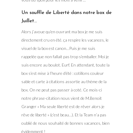
Un souffle de Liberté dans notre box de
Juillet…
Alors j’avoue qu’en ouvrant ma box je me suis
directement cru en été. ça respire les vacances, le
visuel de la box est canon…Puis je me suis
rappelée que non fallait pas trop s’emballer. Moi je
suis encore au boulot. Eurf. En attendant, toute la
box s’est mise à l’heure d’été : cotillons couleur
sable et carte à citations assortie au thème de la
box. On ne peut pas passer à coté. Ce mois-ci
notre phrase-citation nous vient de M.Benoit
Granger « Ma seule liberté est de rêver alors je
rêve de liberté » (c’est beau…). Et la Team n’a pas
oublié de nous souhaité de bonnes vacances, bien
évidemment !