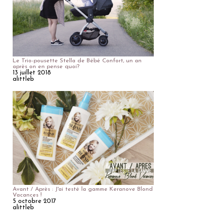
Le Trio-pousette Stella de Bébé Confort, un an
après on en pense quoi?
13 juillet 2018
alittleb
Avant / Après : J'ai testé la gamme Keranove Blond
Vacances !
5 octobre 2017
alittleb