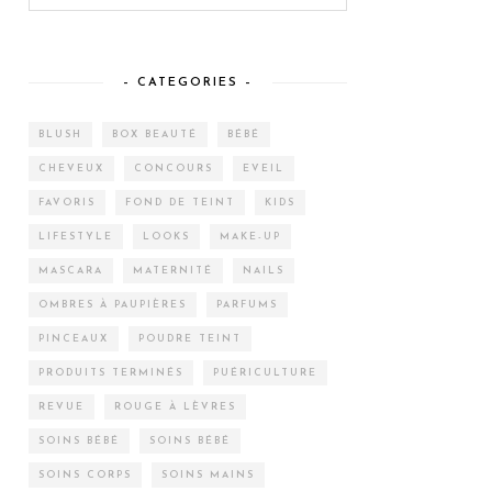
– CATEGORIES –
BLUSH
BOX BEAUTÉ
BÉBÉ
CHEVEUX
CONCOURS
EVEIL
FAVORIS
FOND DE TEINT
KIDS
LIFESTYLE
LOOKS
MAKE-UP
MASCARA
MATERNITÉ
NAILS
OMBRES À PAUPIÈRES
PARFUMS
PINCEAUX
POUDRE TEINT
PRODUITS TERMINÉS
PUÉRICULTURE
REVUE
ROUGE À LÈVRES
SOINS BÉBÉ
SOINS BÉBÉ
SOINS CORPS
SOINS MAINS