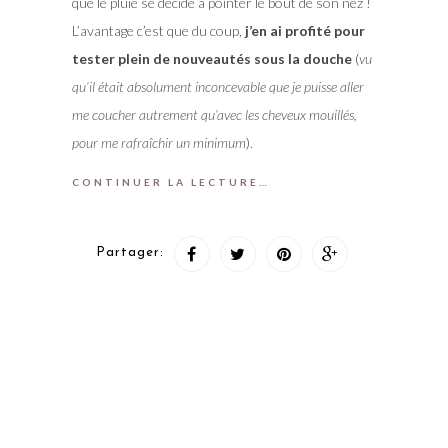
que le pluie se décide à pointer le bout de son nez !
L’avantage c’est que du coup,
j’en ai profité pour
tester plein de nouveautés sous la douche
(
vu
qu’il était absolument inconcevable que je puisse aller
me coucher autrement qu’avec les cheveux mouillés,
pour me rafraîchir un minimum
).
CONTINUER LA LECTURE…
Partager: