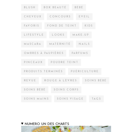
BLUSH
BOX BEAUTÉ
BÉBÉ
CHEVEUX
CONCOURS
EVEIL
FAVORIS
FOND DE TEINT
KIDS
LIFESTYLE
LOOKS
MAKE-UP
MASCARA
MATERNITÉ
NAILS
OMBRES À PAUPIÈRES
PARFUMS
PINCEAUX
POUDRE TEINT
PRODUITS TERMINÉS
PUÉRICULTURE
REVUE
ROUGE À LÈVRES
SOINS BÉBÉ
SOINS BÉBÉ
SOINS CORPS
SOINS MAINS
SOINS VISAGE
TAGS
NUMERO UN DES CHARTS