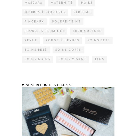
MASCARA
MATERNITÉ
NAILS
OMBRES À PAUPIÈRES
PARFUMS
PINCEAUX
POUDRE TEINT
PRODUITS TERMINÉS
PUÉRICULTURE
REVUE
ROUGE À LÈVRES
SOINS BÉBÉ
SOINS BÉBÉ
SOINS CORPS
SOINS MAINS
SOINS VISAGE
TAGS
NUMERO UN DES CHARTS