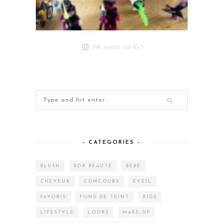
Me suivre sur IG !
– CATEGORIES –
BLUSH
BOX BEAUTÉ
BÉBÉ
CHEVEUX
CONCOURS
EVEIL
FAVORIS
FOND DE TEINT
KIDS
LIFESTYLE
LOOKS
MAKE-UP