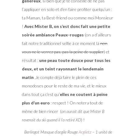
généreux
, si bien que je te conseille de ne pas
l’appliquer en solo et d’en faire profiter quelqu’un :
ta Maman, ta Best-friend ou comme moi Monsieur
!
Avec Mister B, on s’est donc fait une petite
soirée ambiance Peaux-rouges
(on a d’ailleurs
fait notre traditionnel selfie à ce moment là
non
vous ne le verrez pas, pas la peine de supplier
) et
résultat :
une peau toute douce pour tous les
deux, et un teint rayonnant le lendemain
matin
.Je compte déjà faire le plein de ces
monodoses pour le reste de ma vie, et le mieux
dans tout ça c’est qu’
elles ne coutent à peine
plus d’un euro
: respect ! On notera tout de
même de bien rincer (
on aurait dit que Mister B
revenait du ski quand il l’a retiré XD
) !
Berlingot Masque d’argile Rouge
Argiletz
– 1 unité de