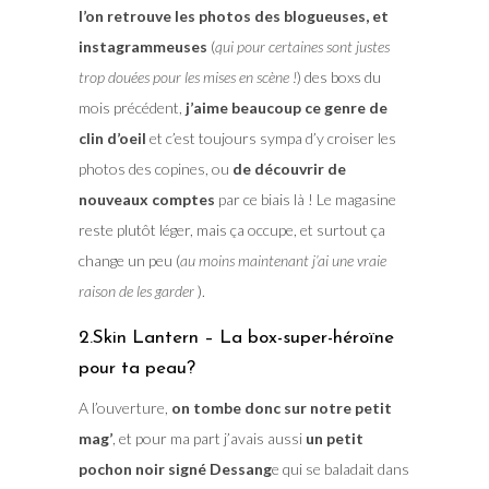
l’on retrouve les photos des blogueuses, et
instagrammeuses
(
qui pour certaines sont justes
trop douées pour les mises en scène !
) des boxs du
mois précédent,
j’aime beaucoup ce genre de
clin d’oeil
et c’est toujours sympa d’y croiser les
photos des copines, ou
de découvrir de
nouveaux comptes
par ce biais là ! Le magasine
reste plutôt léger, mais ça occupe, et surtout ça
change un peu (
au moins maintenant j’ai une vraie
raison de les garder
).
2.Skin Lantern – La box-super-héroïne
pour ta peau?
A l’ouverture,
on tombe donc sur notre petit
mag’
, et pour ma part j’avais aussi
un petit
pochon noir signé Dessang
e qui se baladait dans