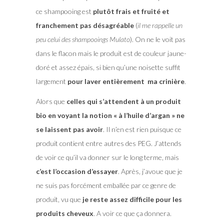
ce shampooing est
plutôt frais et fruité et
franchement pas désagréable
(
il me rappelle un
peu celui des shampooings Mulato
). On ne le voit pas
dans le flacon mais le produit est de couleur jaune-
doré et assez épais, si bien qu’une noisette suffit
largement
pour laver entièrement ma crinière
.
Alors que
celles qui s’attendent à un produit
bio en voyant la notion « à l’huile d’argan » ne
se laissent pas avoir
. Il n’en est rien puisque ce
produit contient entre autres des PEG. J’attends
de voir ce qu’il va donner sur le long terme, mais
c’est l’occasion d’essayer
. Après, j’avoue que je
ne suis pas forcément emballée par ce genre de
produit, vu que
je reste assez difficile pour les
produits cheveux
. A voir ce que ça donnera.