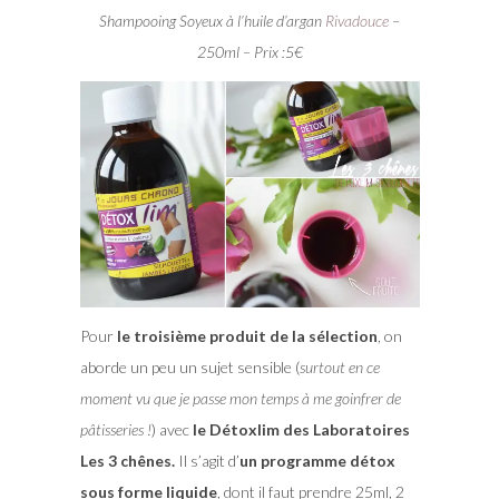
Shampooing Soyeux à l’huile d’argan
Rivadouce
–
250ml – Prix :5€
Pour
le troisième produit de la sélection
, on
aborde un peu un sujet sensible (
surtout en ce
moment vu que je passe mon temps à me goinfrer de
pâtisseries !
) avec
le Détoxlim des Laboratoires
Les 3 chênes.
Il s’agit d’
un programme détox
sous forme liquide
, dont il faut prendre 25ml, 2