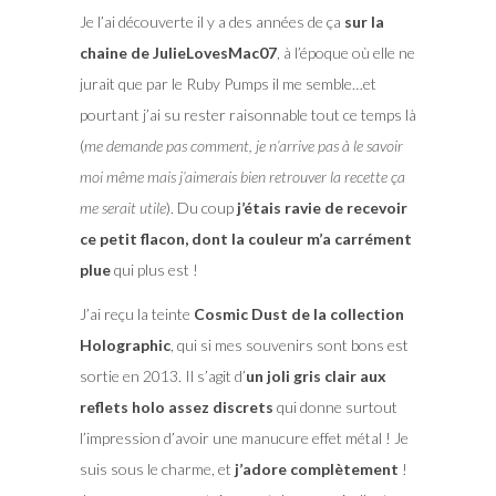
Je l’ai découverte il y a des années de ça
sur la
chaine de JulieLovesMac07
, à l’époque où elle ne
jurait que par le Ruby Pumps il me semble…et
pourtant j’ai su rester raisonnable tout ce temps là
(
me demande pas comment, je n’arrive pas à le savoir
moi même mais j’aimerais bien retrouver la recette ça
me serait utile
). Du coup
j’étais ravie de recevoir
ce petit flacon, dont la couleur m’a carrément
plue
qui plus est !
J’ai reçu la teinte
Cosmic Dust de la collection
Holographic
, qui si mes souvenirs sont bons est
sortie en 2013. Il s’agit d’
un joli gris clair aux
reflets holo assez discrets
qui donne surtout
l’impression d’avoir une manucure effet métal ! Je
suis sous le charme, et
j’adore complètement
!