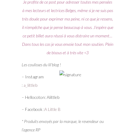
Je profite de ce post pour adresser toutes mes pensées
à mes lecteurs et lectrices Belges, même si je ne suis pas
très douée pour exprimer ma peine, ni ce que je ressens,
il n’empêche que je pense beaucoup à vous. J’espère que
ce petit billet aura réussi à vous distraire un moment…
Dans tous les cas je vous envoie tout mon soutien. Plein
de bisous et à très vite <3
Les coulisses du lil’blog !
– Instagram
:
a_littleb
– Hellocoton: Alittleb
– Facebook :
A Little B
* Produits envoyés par la marque, le revendeur ou
l’agence RP