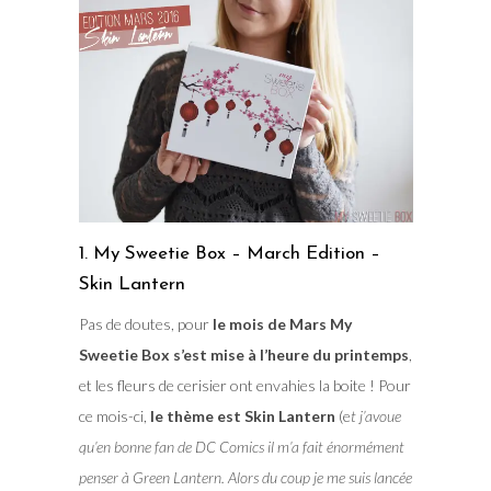
1. My Sweetie Box – March Edition –
Skin Lantern
Pas de doutes, pour
le mois de Mars My
Sweetie Box s’est mise à l’heure du printemps
,
et les fleurs de cerisier ont envahies la boite ! Pour
ce mois-ci,
le thème est Skin Lantern
(e
t j’avoue
qu’en bonne fan de DC Comics il m’a fait énormément
penser à Green Lantern. Alors du coup je me suis lancée