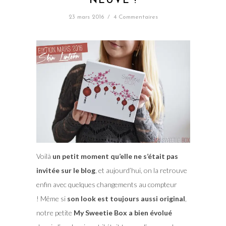
NEUVE !
23 mars 2016
/
4 Commentaires
Voilà
un petit moment qu’elle ne s’était pas
invitée sur le blog
, et aujourd’hui, on la retrouve
enfin avec quelques changements au compteur
! Même si
son look est toujours aussi original
,
notre petite
My Sweetie Box a bien évolué