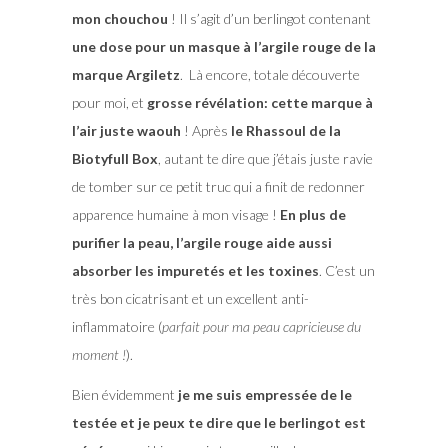
mon chouchou
! Il s’agit d’un berlingot contenant
une dose pour un masque à l’argile rouge de la
marque Argiletz
. Là encore, totale découverte
pour moi, et
grosse révélation: cette marque à
l’air juste waouh
! Après
le Rhassoul de la
Biotyfull Box
, autant te dire que j’étais juste ravie
de tomber sur ce petit truc qui a finit de redonner
apparence humaine à mon visage !
En plus de
purifier la peau, l’argile rouge aide aussi
absorber les impuretés et les toxines
. C’est un
très bon cicatrisant et un excellent anti-
inflammatoire (
parfait pour ma peau capricieuse du
moment !
).
Bien évidemment
je me suis empressée de le
testée et je peux te dire que le berlingot est