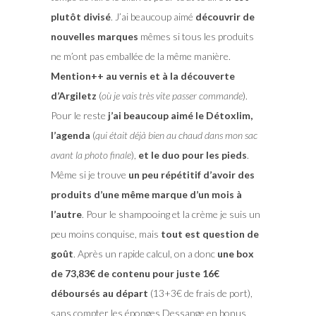
plutôt divisé
. J’ai beaucoup aimé
découvrir de
nouvelles marques
mêmes si tous les produits
ne m’ont pas emballée de la même manière.
Mention++ au vernis et à la découverte
d’Argiletz
(
où je vais très vite passer commande
).
Pour le reste
j’ai beaucoup aimé le Détoxlim,
l’agenda
(
qui était déjà bien au chaud dans mon sac
avant la photo finale
),
et le duo pour les pieds
.
Même si je trouve
un peu répétitif d’avoir des
produits d’une même marque d’un mois à
l’autre
. Pour le shampooing et la crème je suis un
peu moins conquise, mais
tout est question de
goût
. Après un rapide calcul, on a donc
une box
de 73,83€ de contenu pour juste 16€
déboursés au départ
(13+3€ de frais de port),
sans compter les éponges Dessange en bonus