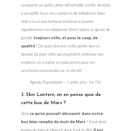
comporte un petit cahier détachable à la fin, destiné
à accueillir tous nos numéros de téléphone (
bien
utile si tu as une facheuse tendance à paumer
régulièrement ton téléphone
). Bref j’adore ce genre de
goodie
toujours utile, et pour le coup, de
qualité
! De quoi cloturer cette petite box en
beauté (
et pour celles qui voudraient continuer leur
emplette, on a même un code promo pour nos
prochaines commandes sur ce site là
)!
Agenda Paperblanks – 1 unité- prix : 16,75€
3. Skin Lantern, on en pense quoi de
cette box de Mars ?
Voià
ce qu’on pouvait découvrir dans notre
box bien remplie du mois de Mars
! Il est donc
temps de faire le bilan et pour tout te dire
il est