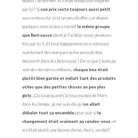
depuis l’an dernier, et il était temps d’en reparler
par ici ! Si
son prix reste toujours aussi petit
,
son contenu lui s’est un peu étoffée, car depuis
quelques mois la box a rejoint
le même groupe
que Betrousse
(dont je t’ai déjà causé plusieurs
fois par ici !). Et tout logiquement on y retrouve
maintenant des marques qu’on pouvait déjà
découvrir dans les Betrousse ! De ce que j’avais pu
voir des dernières éditions,
chaque box était
plutôt bien garnie et mêlait tant des produits
utiles que des petites choses un peu plus
girly
…Du coup quand j’ai reçu ma box de Mars
dans les temps , je me suis dis qu’
on allait
débaler tout ça ensemble
pour voir si
le
changement était vraiment au rendez-vous
, et
si c’était plutôt une bonne chose. Alors, verdict?