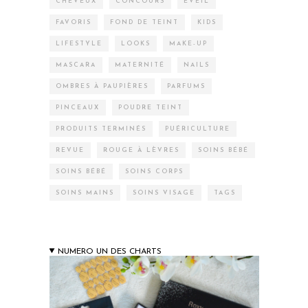
CHEVEUX
CONCOURS
EVEIL
FAVORIS
FOND DE TEINT
KIDS
LIFESTYLE
LOOKS
MAKE-UP
MASCARA
MATERNITÉ
NAILS
OMBRES À PAUPIÈRES
PARFUMS
PINCEAUX
POUDRE TEINT
PRODUITS TERMINÉS
PUÉRICULTURE
REVUE
ROUGE À LÈVRES
SOINS BÉBÉ
SOINS BÉBÉ
SOINS CORPS
SOINS MAINS
SOINS VISAGE
TAGS
NUMERO UN DES CHARTS