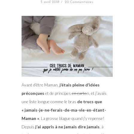
5 avril 2018
/
20 Commentaires
Avant d’être Maman,
j’étais pleine d’idées
préconçues
et de principes
en carto
n, et j’avais
une liste longue comme le bras
de trucs que
« jamais-je-ne-ferais-de-ma-vie-en-étant-
Maman »
. La grosse blague quand j’y repense!
Depuis
j’ai appris à ne jamais dire jamais
, à