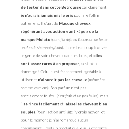
de tester dans cette Betrousse
car clairement
je n’aurais jamais mis le prix
pour me l’offrir
autrement. Il s’agit du
Masque cheveux
régénérant avec action « anti-âge » de la
marque Mulato
(d
ont j’ai déjà eu l’occasion de tester
un duo de shampoing/soin
). J’aime beaucoup trouver
ce genre de soin cheveux dans les boxs, et
elles
sont assez rares à en proposer
, c’est bien
dommage ! Celui-ci est franchement agréable à
utiliser et
n’alourdit pas les cheveux
(
même fins
comme les miens
). Son parfum n’est pas
spécialement foufou (
c’est frais et un peu fruité
), mais
il
se rince facilement
et
laisse les cheveux bien
souples
.Pour l’action anti-âge j’y crois moyen, et
pour le moment je n’ai remarqué aucun
changement. C’est un produit que je suis contente