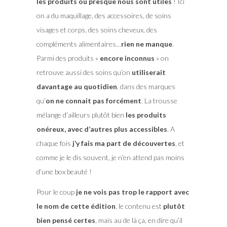
les produits ou presque nous sont utiles
! Ici
on a du maquillage, des accessoires, de soins
visages et corps, des soins cheveux, des
compléments alimentaires…
rien ne manque
.
Parmi des produits «
encore inconnus
» on
retrouve aussi des soins qu’on
utiliserait
davantage au quotidien
, dans des marques
qu’
on ne connait pas forcément
. La trousse
mélange d’ailleurs plutôt bien
les produits
onéreux, avec d’autres plus accessibles
. A
chaque fois
j’y fais ma part de découvertes
, et
comme je le dis souvent, je n’en attend pas moins
d’une box beauté !
Pour le coup
je ne vois pas trop le rapport avec
le nom de cette édition
, le contenu est
plutôt
bien pensé certes
, mais au de là ça, en dire qu’il