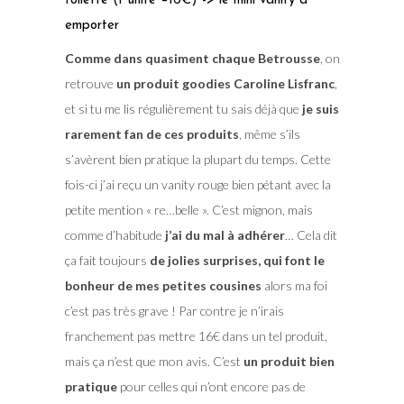
toilette (1 unité –16€) -> le mini vanity à
emporter
Comme dans quasiment chaque Betrousse
, on
retrouve
un produit goodies Caroline Lisfranc
,
et si tu me lis régulièrement tu sais déjà que
je suis
rarement fan de ces produits
, même s’ils
s’avèrent bien pratique la plupart du temps. Cette
fois-ci j’ai reçu un vanity rouge bien pétant avec la
petite mention « re…belle ». C’est mignon, mais
comme d’habitude
j’ai du mal à adhérer
… Cela dit
ça fait toujours
de jolies surprises, qui font le
bonheur de mes petites cousines
alors ma foi
c’est pas très grave ! Par contre je n’irais
franchement pas mettre 16€ dans un tel produit,
mais ça n’est que mon avis. C’est
un produit bien
pratique
pour celles qui n’ont encore pas de