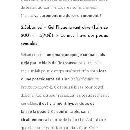
de tester, qui comme tous les soins cheveux
Mulato
va surement me durer un moment
!
2.Sebamed – Gel Physio-lavant olive (full-size
200 ml – 5,70€) -> Le must-have des peaux
sensibles !
Sebamed, c’est
une marque que je connaissais
déjà par le biais de Betrousse
, vu que j’avais
reçu un lait pour le corps vraiment très doux
lors
d’une précédente édition
(
et je l’ai d’ailleurs
beaucoup apprécié
). C’est aussi le cas pour ce gel
douche : Conçu pour respecter les peaux sèches et
sensibles,
il est vraiment hyper doux et
laisse la peau très confortable, sans
tiraillement
à la sortie de la douche. Autant dire
que c’est un produit top pour la saison. Coté