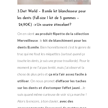
3.Diet World – B.smile kit blanchisseur pour
les dents (full-size 1 kit de 5 gommes –
24,90€) ->Un sourire étincelant?
On en vient
au produit flipette de la sélection
Merveilleuse
: le
kit de blanchiment pour les
dents B.smile
. Bien honnêtement c’est le genre de
truc qui me fout les miquettes
(surtout quand ça
touche les dents, je suis une grosse trouillarde)
. Pour le
moment je ne l’ai pas tenté, mais j’ai observé la
chose de plus près et
ça m’a l’air assez facile à
utiliser
. On nous promet
d’effacer les taches
sur les dents et d’estomper l’effet jauni
…Je
suis quand même curieuse de voir si ça marche !
Alors là encore, à ton clavier,
avec des
encouragements j’essayerai de mett
re mon