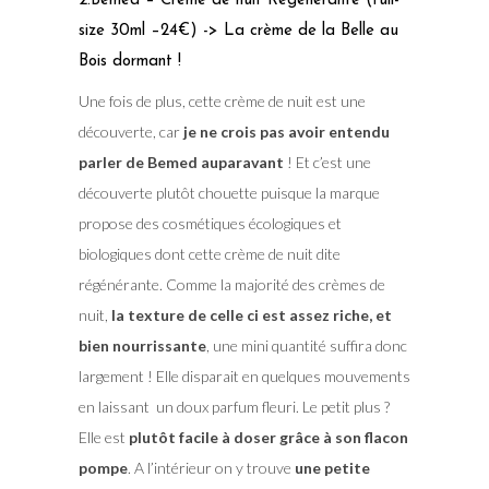
2.Bemed – Crème de nuit Régénérante (full-
size 30ml –24€) -> La crème de la Belle au
Bois dormant !
Une fois de plus, cette crème de nuit est une
découverte, car
je ne crois pas avoir entendu
parler de Bemed auparavant
! Et c’est une
découverte plutôt chouette puisque la marque
propose des cosmétiques écologiques et
biologiques dont cette crème de nuit dite
régénérante. Comme la majorité des crèmes de
nuit,
la texture de celle ci est assez riche, et
bien nourrissante
, une mini quantité suffira donc
largement ! Elle disparait en quelques mouvements
en laissant un doux parfum fleuri. Le petit plus ?
Elle est
plutôt facile à doser grâce à son flacon
pompe
. A l’intérieur on y trouve
une petite