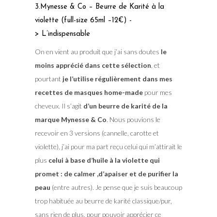
3.Mynesse & Co – Beurre de Karité à la
violette (full-size 65ml –12€) -
> L’indispensable
On en vient au produit que j’ai sans doutes
le
moins apprécié dans cette sélection
, et
pourtant
je l’utilise régulièrement dans mes
recettes de masques home-made
pour mes
cheveux. Il s’agit
d’un beurre de karité de la
marque Mynesse & Co
. Nous pouvions le
recevoir en 3 versions (cannelle, carotte et
violette), j’ai pour ma part reçu celui qui m’attirait le
plus
celui à base d’huile à la violette qui
promet : de calmer ,d’apaiser et de purifier la
peau
(entre autres). Je pense que je suis beaucoup
trop habituée au beurre de karité classique/pur,
sans rien de plus, pour pouvoir apprécier ce