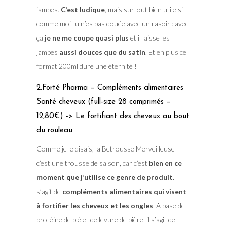
jambes.
C’est ludique
, mais surtout bien utile si
comme moi tu n’es pas douée avec un rasoir : avec
ça
je ne me coupe quasi plus
et il laisse les
jambes
aussi douces que du satin
. Et en plus ce
format 200ml dure une éternité !
2.Forté Pharma – Compléments alimentaires
Santé cheveux (full-size 28 comprimés –
12,80€) -> Le fortifiant des cheveux au bout
du rouleau
Comme je le disais, la Betrousse Merveilleuse
c’est une trousse de saison, car c’est
bien en ce
moment que j’utilise ce genre de produit
. Il
s’agit de
compléments alimentaires qui visent
à fortifier les cheveux et les ongles
. A base de
protéine de blé et de levure de bière, il s’agit de