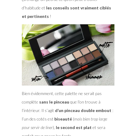
d’habitude et
les conseils sont vraiment ciblés
et pertinents
!
Bien évidemment, cette palette ne serait pas
complète
sans le pinceau
que l’on trouve à
l’intérieur. Il s’agit
d’un pinceau double embout
:
l’un des cotés est
biseauté
(
mais bien trop large
pour servir de liner
),
le second est plat
et sera
parfait pour poser les fards.