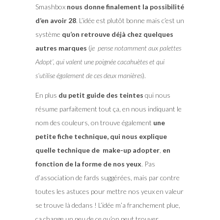
Smashbox
nous donne finalement la possibilité
d’en avoir 28
. L’idée est plutôt bonne mais c’est un
système
qu’on retrouve déjà chez quelques
autres marques
(
je pense notamment aux palettes
Adopt’, qui valent une poignée cacahuètes et qui
s’utilise également de ces deux manières
).
En plus
du petit guide des teintes
qui nous
résume parfaitement tout ça, en nous indiquant le
nom des couleurs, on trouve également
une
petite fiche technique, qui nous explique
quelle technique de make-up adopter
,
en
fonction de la forme de nos yeux
. Pas
d’association de fards suggérées, mais par contre
toutes les astuces pour mettre nos yeux en valeur
se trouve là dedans ! L’idée m’a franchement plue,
ça change un peu de ce qu’on peut trouver