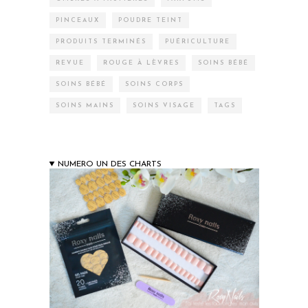
PINCEAUX
POUDRE TEINT
PRODUITS TERMINÉS
PUÉRICULTURE
REVUE
ROUGE À LÈVRES
SOINS BÉBÉ
SOINS BÉBÉ
SOINS CORPS
SOINS MAINS
SOINS VISAGE
TAGS
NUMERO UN DES CHARTS