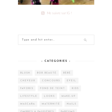
Me suivre sur IG !
– CATEGORIES –
BLUSH
BOX BEAUTÉ
BÉBÉ
CHEVEUX
CONCOURS
EVEIL
FAVORIS
FOND DE TEINT
KIDS
LIFESTYLE
LOOKS
MAKE-UP
MASCARA
MATERNITÉ
NAILS
OMBRES À PAUPIÈRES
PARFUMS