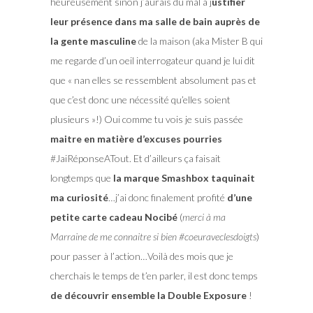
heureusement sinon j’aurais du mal à j
ustifier
leur présence dans ma salle de bain auprès de
la gente masculine
de la maison (aka Mister B qui
me regarde d’un oeil interrogateur quand je lui dit
que « nan elles se ressemblent absolument pas et
que c’est donc une nécessité qu’elles soient
plusieurs »!) Oui comme tu vois je suis passée
maitre en matière d’excuses pourries
#JaiRéponseATout. Et d’ailleurs ça faisait
longtemps que
la marque Smashbox taquinait
ma curiosité
…j’ai donc finalement profité
d’une
petite carte cadeau Nocibé
(
merci à ma
Marraine de me connaitre si bien #coeuraveclesdoigts
)
pour passer à l’action…Voilà des mois que je
cherchais le temps de t’en parler, il est donc temps
de découvrir ensemble la Double Exposure
!