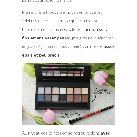
Même si je le trouve bien plus sympa que les
célèbres embouts mousse que l’on trouve
habituellement dans nos palettes,
je m’en sers
finalement assez peu
(
en gros juste pour dépanner
les jours où je n’ai rien sous la main
), car il reste
assez
épais et peu précis
.
Au niveau des teintes on se retrouve donc
avec