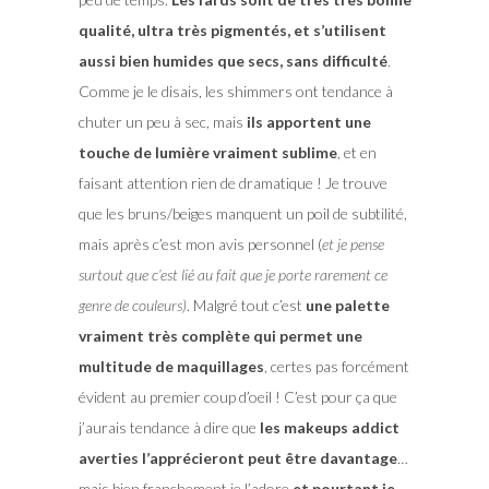
qualité, ultra très pigmentés, et s’utilisent
aussi bien humides que secs, sans difficulté
.
Comme je le disais, les shimmers ont tendance à
chuter un peu à sec, mais
ils apportent une
touche de lumière vraiment sublime
, et en
faisant attention rien de dramatique ! Je trouve
que les bruns/beiges manquent un poil de subtilité,
mais après c’est mon avis personnel (
et je pense
surtout que c’est lié au fait que je porte rarement ce
genre de couleurs)
. Malgré tout c’est
une palette
vraiment très complète qui permet une
multitude de maquillages
, certes pas forcément
évident au premier coup d’oeil ! C’est pour ça que
j’aurais tendance à dire que
les makeups addict
averties l’apprécieront peut être davantage
…
mais bien franchement je l’adore
et pourtant je