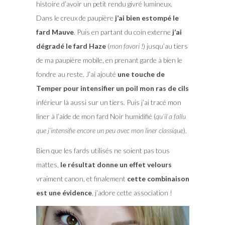
histoire d’avoir un petit rendu givré lumineux.
Dans le creux de paupière
j’ai bien estompé le
fard Mauve
. Puis en partant du coin externe
j’ai
dégradé le fard Haze
(
mon favori !
) jusqu’au tiers
de ma paupière mobile, en prenant garde à bien le
fondre au reste. J’ai ajouté
une touche de
Temper pour intensifier un poil mon ras de cils
inférieur là aussi sur un tiers. Puis j’ai tracé mon
liner à l’aide de mon fard Noir humidifié (
qu’il a fallu
que j’intensifie encore un peu avec mon liner classique
).
Bien que les fards utilisés ne soient pas tous
mattes,
le résultat donne un effet velours
vraiment canon, et finalement
cette combinaison
est une évidence
, j’adore cette association !