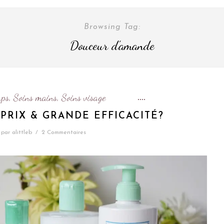
Browsing Tag:
Douceur d’amande
rps
Soins mains
Soins visage
,
,
PRIX & GRANDE EFFICACITÉ?
par
alittleb
/
2 Commentaires