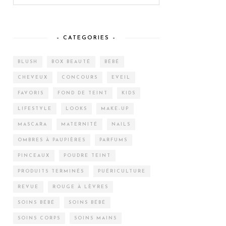
– CATEGORIES –
BLUSH
BOX BEAUTÉ
BÉBÉ
CHEVEUX
CONCOURS
EVEIL
FAVORIS
FOND DE TEINT
KIDS
LIFESTYLE
LOOKS
MAKE-UP
MASCARA
MATERNITÉ
NAILS
OMBRES À PAUPIÈRES
PARFUMS
PINCEAUX
POUDRE TEINT
PRODUITS TERMINÉS
PUÉRICULTURE
REVUE
ROUGE À LÈVRES
SOINS BÉBÉ
SOINS BÉBÉ
SOINS CORPS
SOINS MAINS