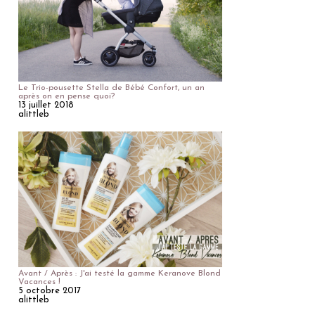
Le Trio-pousette Stella de Bébé Confort, un an
après on en pense quoi?
13 juillet 2018
alittleb
Avant / Après : J'ai testé la gamme Keranove Blond
Vacances !
5 octobre 2017
alittleb