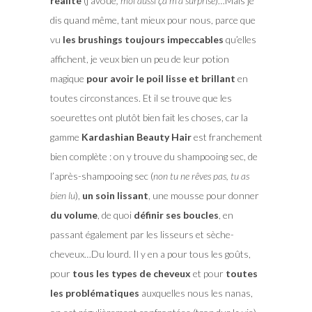
réalité
(j’avoue
, moi aussi ça m’a surprise
)…Mais je
dis quand même, tant mieux pour nous, parce que
vu
les brushings toujours impeccables
qu’elles
affichent, je veux bien un peu de leur potion
magique
pour avoir le poil lisse et brillant
en
toutes circonstances. Et il se trouve que les
soeurettes ont plutôt bien fait les choses, car la
gamme
Kardashian Beauty Hair
est franchement
bien complète : on y trouve du shampooing sec, de
l’après-shampooing sec (
non tu ne rêves pas, tu as
bien lu
),
un soin lissant
, une mousse pour donner
du volume
, de quoi
définir ses boucles
, en
passant également par les lisseurs et sèche-
cheveux…Du lourd. Il y en a pour tous les goûts,
pour
tous les types de cheveux
et pour
toutes
les problématiques
auxquelles nous les nanas,