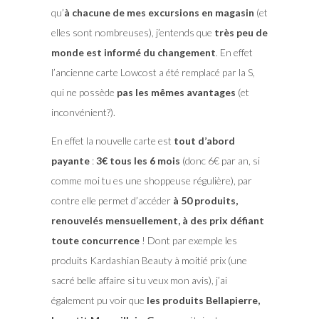
qu’
à chacune de mes excursions en magasin
(et
elles sont nombreuses), j’entends que
très peu de
monde est informé du changement
. En effet
l’ancienne carte Lowcost a été remplacé par la S,
qui ne possède
pas les mêmes avantages
(et
inconvénient?).
En effet la nouvelle carte est
tout d’abord
payante
:
3€ tous les 6 mois
(donc 6€ par an, si
comme moi tu es une shoppeuse régulière), par
contre elle permet d’accéder
à 50 produits,
renouvelés mensuellement, à des prix défiant
toute concurrence
! Dont par exemple les
produits Kardashian Beauty à moitié prix (une
sacré belle affaire si tu veux mon avis), j’ai
également pu voir que
les produits Bellapierre,