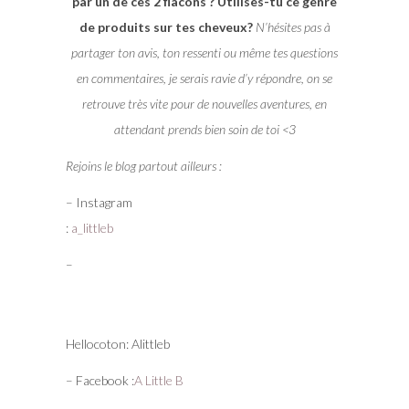
par un de ces 2 flacons ? Utilises-tu ce genre
de produits sur tes cheveux?
N’hésites pas à
partager ton avis, ton ressenti ou même tes questions
en commentaires, je serais ravie d’y répondre, on se
retrouve très vite pour de nouvelles aventures, en
attendant prends bien soin de toi <3
Rejoins le blog partout ailleurs :
– Instagram
:
a_littleb
–
Hellocoton: Alittleb
– Facebook :
A Little B