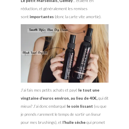
Le petit Marseillais, Gemey
… étaient en
réduction, et généralement les remises
sont
importantes
(donc la carte vite amortie).
J’ai fais mes petits achats et payé
le tout une
vingtaine d’euros environ, au lieu de 40€,
qui dit
mieux? J’ai donc embarqué
le soin lissant
(vu que
je prends rarement le temps de sortir un liseur
pour mes brushings), et
l’huile sèche
qui promet