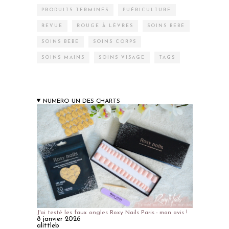
PRODUITS TERMINÉS
PUÉRICULTURE
REVUE
ROUGE À LÈVRES
SOINS BÉBÉ
SOINS BÉBÉ
SOINS CORPS
SOINS MAINS
SOINS VISAGE
TAGS
NUMERO UN DES CHARTS
J'ai testé les faux ongles Roxy Nails Paris : mon avis !
8 janvier 2026
alittleb