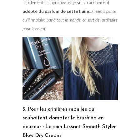
rapidement. J’approuve, et je suis franchement
adepte du parfum de cette huile
…(
mais je pense
qu’il ne plaira pas à tout le monde, ça sort de l’ordinaire
pour le coup
)!
3. Pour les crinières rebelles qui
souhaitent dompter le brushing en
douceur : Le soin Lissant Smooth Styler
Blow Dry Cream