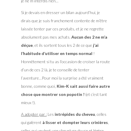
je ne m’interdis rien…
Si je devais en dresser un bilan aujourd’hui, je
dirais que je suis franchement contente de m’être
laissée tenter par ces produits, et je ne regrette
absolument pas mes achats.
Aucun des 2 ne m’a
déçue
, et ils sortent tous les 2 de ce que
j’ai
l’habitude d’utiliser en temps normal
!
Honnêtement si tu as l’occasion de croiser la route
d’un de ces 2 là, je te conseille de tenter
l’aventure…Pour moi la surprise a été vraiment
bonne, comme quoi,
Kim-K sait aussi faire autre
chose que montrer son popotin !
(et c’est tant
mieux !).
A adopter par :
Les
intrépides du cheveu
, celles
qui galèrent
à lisser et dompter leurs crinières
,
celles qui veulent une chevelure douce et légère