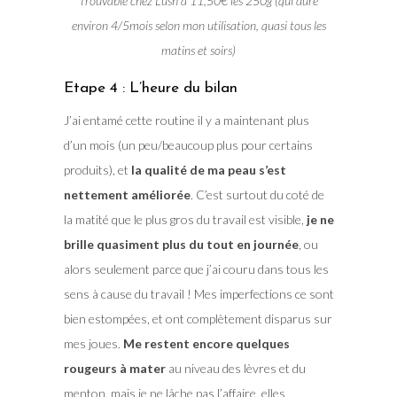
Trouvable chez Lush à 11,50€ les 250g (qui dure
environ 4/5mois selon mon utilisation, quasi tous les
matins et soirs)
Etape 4 : L’heure du bilan
J’ai entamé cette routine il y a maintenant plus
d’un mois (un peu/beaucoup plus pour certains
produits), et
la qualité de ma peau s’est
nettement améliorée
. C’est surtout du coté de
la matité que le plus gros du travail est visible,
je ne
brille quasiment plus du tout en journée
, ou
alors seulement parce que j’ai couru dans tous les
sens à cause du travail ! Mes imperfections ce sont
bien estompées, et ont complètement disparus sur
mes joues.
Me restent encore quelques
rougeurs à mater
au niveau des lèvres et du
menton, mais je ne lâche pas l’affaire, elles