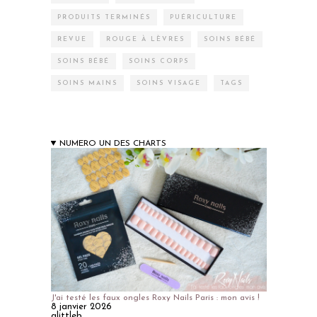
PRODUITS TERMINÉS
PUÉRICULTURE
REVUE
ROUGE À LÈVRES
SOINS BÉBÉ
SOINS BÉBÉ
SOINS CORPS
SOINS MAINS
SOINS VISAGE
TAGS
NUMERO UN DES CHARTS
J'ai testé les faux ongles Roxy Nails Paris : mon avis !
8 janvier 2026
alittleb