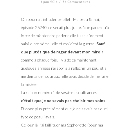
4 juin 2014
/
34 Commentaires
On pourrait intituler ce billet : Ma peau & moi,
épisode 26740, ce serait plus juste. Non parce qu’à
force de m’entendre parler d’elle tu as sûrement
saisi le problème : elle et moi c’est la guerre.
Sauf
que plutôt que de rager devant mon miroir
comme à chaque fois
, il y a de ça maintenant
quelques années j’ai appris à réfléchir un peu, et à
me demander pourquoi elle avait décidé de me faire
la misère.
La raison numéro 1 de ses/mes souffrances
c’était que je ne savais pas choisir mes soins
.
Et donc plus précisément que je ne savais pas quel
type de peau j’avais.
Ce jour là, j’ai failli tuer ma Sephorette (pour ma