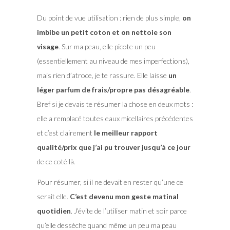
Du point de vue utilisation : rien de plus simple,
on
imbibe un petit coton et on nettoie son
visage
. Sur ma peau, elle picote un peu
(essentiellement au niveau de mes imperfections),
mais rien d’atroce, je te rassure. Elle laisse
un
léger parfum de frais/propre pas désagréable
.
Bref si je devais te résumer la chose en deux mots :
elle a remplacé toutes eaux micellaires précédentes
et c’est clairement
le meilleur rapport
qualité/prix que j’ai pu trouver jusqu’à ce jour
de ce coté là.
Pour résumer, si il ne devait en rester qu’une ce
serait elle.
C’est devenu mon geste matinal
quotidien
. J’évite de l’utiliser matin et soir parce
qu’elle dessèche quand même un peu ma peau