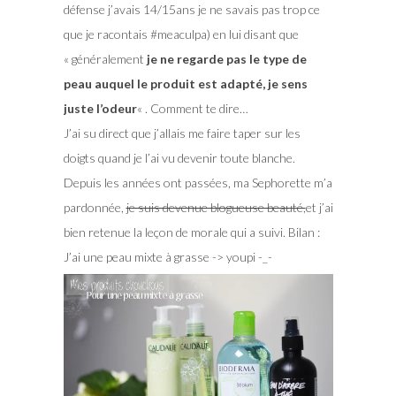
défense j’avais 14/15ans je ne savais pas trop ce
que je racontais #meaculpa) en lui disant que
« généralement
je ne regarde pas le type de
peau auquel le produit est adapté, je sens
juste l’odeur
« . Comment te dire…
J’ai su direct que j’allais me faire taper sur les
doigts quand je l’ai vu devenir toute blanche.
Depuis les années ont passées, ma Sephorette m’a
pardonnée,
je suis devenue blogueuse beauté,
et j’ai
bien retenue la leçon de morale qui a suivi. Bilan :
J’ai une peau mixte à grasse -> youpi -_-