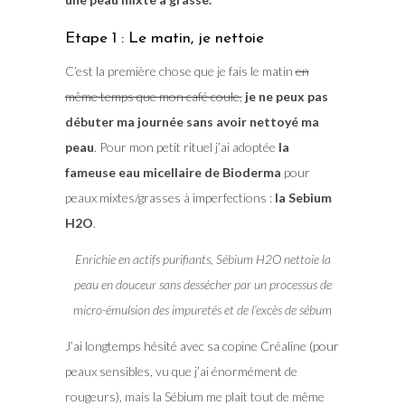
Etape 1 : Le matin, je nettoie
C’est la première chose que je fais le matin
en
même temps que mon café coule,
je ne peux pas
débuter ma journée sans avoir nettoyé ma
peau
. Pour mon petit rituel j’ai adoptée
la
fameuse eau micellaire de Bioderma
pour
peaux mixtes/grasses à imperfections :
la Sebium
H2O
.
Enrichie en actifs purifiants, Sébium H2O nettoie la
peau en douceur sans dessécher par un processus de
micro-émulsion des impuretés et de l’excès de sébum
J’ai longtemps hésité avec sa copine Créaline (pour
peaux sensibles, vu que j’ai énormément de
rougeurs), mais la Sébium me plait tout de même