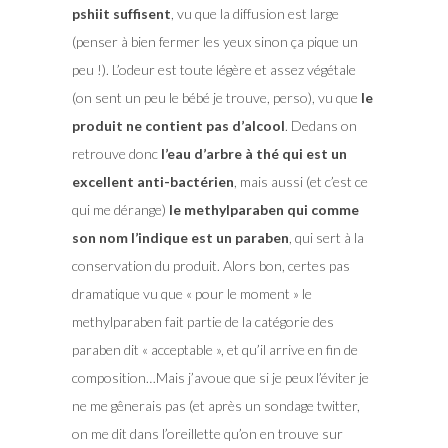
pshiit suffisent
, vu que la diffusion est large
(penser à bien fermer les yeux sinon ça pique un
peu !). L’odeur est toute légère et assez végétale
(on sent un peu le bébé je trouve, perso), vu que
le
produit ne contient pas d’alcool
. Dedans on
retrouve donc
l’eau d’arbre à thé qui est un
excellent anti-bactérien
, mais aussi (et c’est ce
qui me dérange)
le m
ethylparaben qui comme
son nom l’indique est un paraben
, qui sert à la
conservation du produit. Alors bon, certes pas
dramatique vu que « pour le moment » le
m
ethylparaben fait partie de la catégorie des
paraben dit « acceptable », et qu’il arrive en fin de
composition…Mais j’avoue que si je peux l’éviter je
ne me gênerais pas (et après un sondage twitter,
on me dit dans l’oreillette qu’on en trouve sur