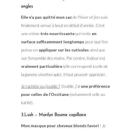
ongles
Elle n’a pas quitté mon sac
de l’hiver et j’en suis
finalement venue à bout en début d’année. C’est
une crème
très nourrissante
qui reste
en
surface suffisamment longtemps
pour que l’on
puisse en
appliquer sur les cuticules
ainsi que
sur l’ensemble des mains. Par contre, l’odeur est
vraiment particulière
(elle correspond à celle de
la gamme vinotherapie). Il faut pouvoir apprécier.
Je rachète ou j’oublie ?
J’oublie, j’ai
une préférence
pour celles de l’Occitane
(notamment celle au
karité).
3.Lush – Marilyn Baume capillaire
Mon masque pour cheveux blonds favori
! Je