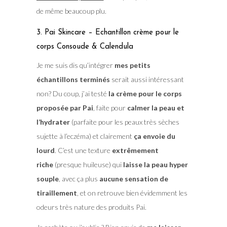
de même beaucoup plu.
3. Pai Skincare – Echantillon crème pour le
corps Consoude & Calendula
Je me suis dis qu’intégrer
mes petits
échantillons terminés
serait aussi intéressant
non? Du coup, j’ai testé
la crème pour le corps
proposée par Pai
, faite pour
calmer la peau et
l’hydrater
(parfaite pour les peaux très sèches
sujette à l’eczéma) et clairement
ça envoie du
lourd
. C’est une texture
extrêmement
riche
(presque huileuse) qui
laisse la peau hyper
souple
, avec ça plus
aucune sensation de
tiraillement
, et on retrouve bien évidemment les
odeurs très nature des produits Pai.