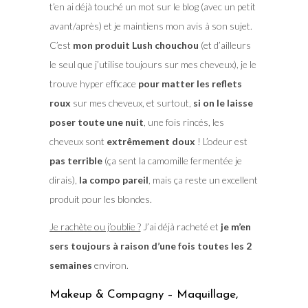
t’en ai déjà touché un mot sur le blog (avec un petit
avant/après) et je maintiens mon avis à son sujet.
C’est
mon produit Lush chouchou
(et d’ailleurs
le seul que j’utilise toujours sur mes cheveux), je le
trouve hyper efficace
pour matter les reflets
roux
sur mes cheveux, et surtout,
si on le laisse
poser toute une nuit
, une fois rincés, les
cheveux sont
extrêmement doux
! L’odeur est
pas terrible
(ça sent la camomille fermentée je
dirais),
la compo pareil
, mais ça reste un excellent
produit pour les blondes.
Je rachète ou j’oublie ?
J’ai déjà racheté et
je m’en
sers toujours à raison d’une fois toutes les 2
semaines
environ.
Makeup & Compagny – Maquillage,