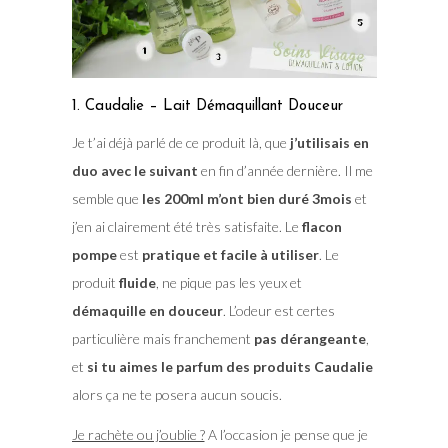
1. Caudalie – Lait Démaquillant Douceur
Je t’ai déjà parlé de ce produit là, que
j’utilisais en
duo avec le suivant
en fin d’année dernière. Il me
semble que
les 200ml m’ont bien duré 3mois
et
j’en ai clairement été très satisfaite. Le
flacon
pompe
est
pratique et facile à utiliser
. Le
produit
fluide
, ne pique pas les yeux et
démaquille en douceur
. L’odeur est certes
particulière mais franchement
pas dérangeante
,
et
si tu aimes le parfum des produits Caudalie
alors ça ne te posera aucun soucis.
Je rachète ou j’oublie ?
A l’occasion je pense que je