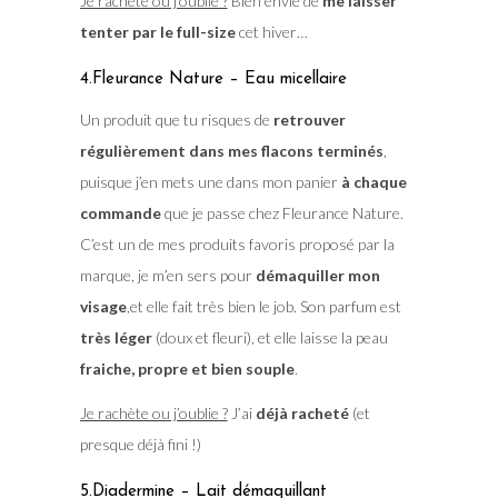
Je rachète ou j’oublie ?
Bien envie de
me laisser
tenter par le full-size
cet hiver…
4.Fleurance Nature – Eau micellaire
Un produit que tu risques de
retrouver
régulièrement dans mes flacons terminés
,
puisque j’en mets une dans mon panier
à chaque
commande
que je passe chez Fleurance Nature.
C’est un de mes produits favoris proposé par la
marque, je m’en sers pour
démaquiller mon
visage
,et elle fait très bien le job. Son parfum est
très léger
(doux et fleuri), et elle laisse la peau
fraiche, propre et bien souple
.
Je rachète ou j’oublie ?
J’ai
déjà racheté
(et
presque déjà fini !)
5.Diadermine – Lait démaquillant