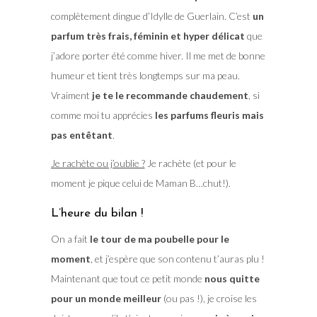
complètement dingue d’Idylle de Guerlain. C’est
un
parfum très frais, féminin et hyper délicat
que
j’adore porter été comme hiver. Il me met de bonne
humeur et tient très longtemps sur ma peau.
Vraiment
je te le recommande chaudement
, si
comme moi tu apprécies
les parfums fleuris mais
pas entêtant
.
Je rachète ou j’oublie ?
Je rachète (et pour le
moment je pique celui de Maman B…chut!).
L’heure du bilan !
On a fait
le tour de ma poubelle pour le
moment
, et j’espère que son contenu t’auras plu !
Maintenant que tout ce petit monde
nous quitte
pour un monde meilleur
(ou pas !), je croise les