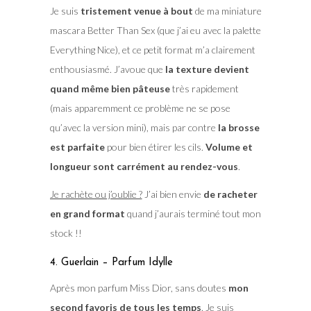
Je suis
tristement venue à bout
de ma miniature
mascara Better Than Sex (que j’ai eu avec la palette
Everything Nice), et ce petit format m’a clairement
enthousiasmé. J’avoue que
la texture devient
quand même bien pâteuse
très rapidement
(mais apparemment ce problème ne se pose
qu’avec la version mini), mais par contre
la brosse
est parfaite
pour bien étirer les cils.
Volume et
longueur sont carrément au rendez-vous
.
Je rachète ou j’oublie ?
J’ai bien envie
de racheter
en grand format
quand j’aurais terminé tout mon
stock !!
4. Guerlain – Parfum Idylle
Après mon parfum Miss Dior, sans doutes
mon
second favoris de tous les temps
. Je suis