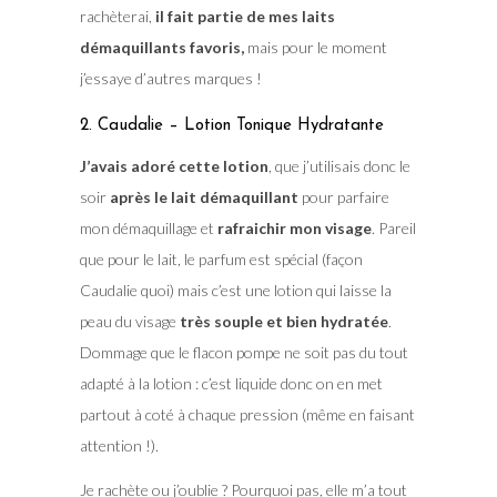
rachèterai,
il fait partie de mes laits
démaquillants favoris,
mais pour le moment
j’essaye d’autres marques !
2. Caudalie – Lotion Tonique Hydratante
J’avais adoré cette lotion
, que j’utilisais donc le
soir
après le lait démaquillant
pour parfaire
mon démaquillage et
rafraichir mon visage
. Pareil
que pour le lait, le parfum est spécial (façon
Caudalie quoi) mais c’est une lotion qui laisse la
peau du visage
très souple et bien hydratée
.
Dommage que le flacon pompe ne soit pas du tout
adapté à la lotion : c’est liquide donc on en met
partout à coté à chaque pression (même en faisant
attention !).
Je rachète ou j’oublie ?
Pourquoi pas, elle m’a tout