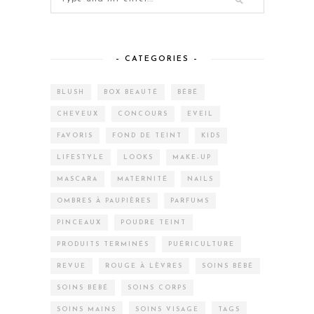
– CATEGORIES –
BLUSH
BOX BEAUTÉ
BÉBÉ
CHEVEUX
CONCOURS
EVEIL
FAVORIS
FOND DE TEINT
KIDS
LIFESTYLE
LOOKS
MAKE-UP
MASCARA
MATERNITÉ
NAILS
OMBRES À PAUPIÈRES
PARFUMS
PINCEAUX
POUDRE TEINT
PRODUITS TERMINÉS
PUÉRICULTURE
REVUE
ROUGE À LÈVRES
SOINS BÉBÉ
SOINS BÉBÉ
SOINS CORPS
SOINS MAINS
SOINS VISAGE
TAGS