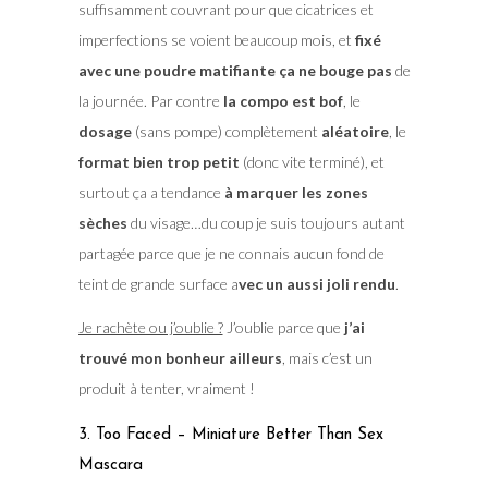
suffisamment couvrant pour que cicatrices et
imperfections se voient beaucoup mois, et
fixé
avec une poudre matifiante ça ne bouge pas
de
la journée. Par contre
la compo est bof
, le
dosage
(sans pompe) complètement
aléatoire
, le
format bien trop petit
(donc vite terminé), et
surtout ça a tendance
à marquer les zones
sèches
du visage…du coup je suis toujours autant
partagée parce que je ne connais aucun fond de
teint de grande surface a
vec un aussi joli rendu
.
Je rachète ou j’oublie ?
J’oublie parce que
j’ai
trouvé mon bonheur ailleurs
, mais c’est un
produit à tenter, vraiment !
3. Too Faced – Miniature Better Than Sex
Mascara