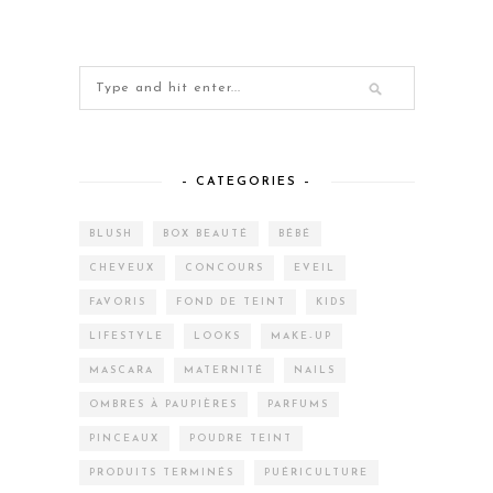
– CATEGORIES –
BLUSH
BOX BEAUTÉ
BÉBÉ
CHEVEUX
CONCOURS
EVEIL
FAVORIS
FOND DE TEINT
KIDS
LIFESTYLE
LOOKS
MAKE-UP
MASCARA
MATERNITÉ
NAILS
OMBRES À PAUPIÈRES
PARFUMS
PINCEAUX
POUDRE TEINT
PRODUITS TERMINÉS
PUÉRICULTURE