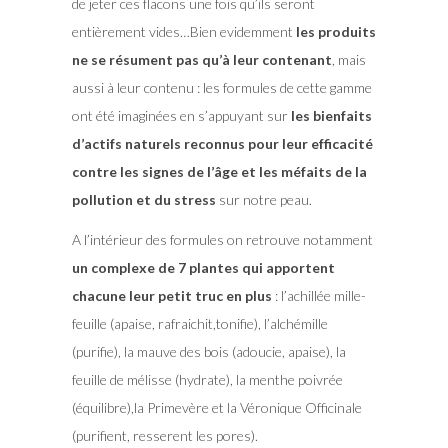
de jeter ces flacons une fois qu’ils seront
entièrement vides…Bien evidemment
les produits
ne se résument pas qu’à leur contenant
, mais
aussi à leur contenu : les formules de cette gamme
ont été imaginées en s’appuyant sur
les bienfaits
d’actifs naturels reconnus pour leur efficacité
contre les signes de l’âge et les méfaits de la
pollution et du stress
sur notre peau.
A l’intérieur des formules on retrouve notamment
un complexe de 7 plantes qui apportent
chacune leur petit truc en plus
: l’achillée mille-
feuille (apaise, rafraichit,tonifie), l’alchémille
(purifie), la mauve des bois (adoucie, apaise), la
feuille de mélisse (hydrate), la menthe poivrée
(équilibre),la Primevère et la Véronique Officinale
(purifient, resserent les pores).