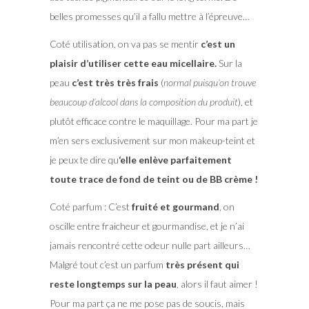
belles promesses qu’il a fallu mettre à l’épreuve…
Coté utilisation, on va pas se mentir
c’est un
plaisir d’utiliser cette eau micellaire.
Sur la
peau
c’est très très frais
(
normal puisqu’on trouve
beaucoup d’alcool dans la composition du produit
), et
plutôt efficace contre le maquillage. Pour ma part je
m’en sers exclusivement sur mon makeup-teint et
je peux te dire qu
‘elle enlève parfaitement
toute trace de fond de teint ou de BB crème !
Coté parfum : C’est
fruité et gourmand
, on
oscille entre fraicheur et gourmandise, et je n’ai
jamais rencontré cette odeur nulle part ailleurs…
Malgré tout c’est un parfum
très présent qui
reste longtemps sur la peau
, alors il faut aimer !
Pour ma part ça ne me pose pas de soucis, mais