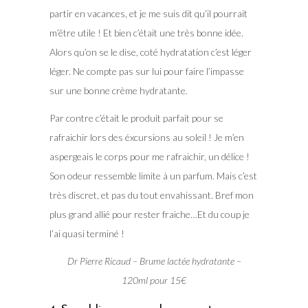
partir en vacances, et je me suis dit qu’il pourrait
m’être utile ! Et bien c’était une très bonne idée.
Alors qu’on se le dise, coté hydratation c’est léger
léger. Ne compte pas sur lui pour faire l’impasse
sur une bonne crème hydratante.
Par contre c’était le produit parfait pour se
rafraichir lors des éxcursions au soleil ! Je m’en
aspergeais le corps pour me rafraichir, un délice !
Son odeur ressemble limite à un parfum. Mais c’est
très discret, et pas du tout envahissant. Bref mon
plus grand allié pour rester fraiche…Et du coup je
l’ai quasi terminé !
Dr Pierre Ricaud – Brume lactée hydratante –
120ml pour 15€