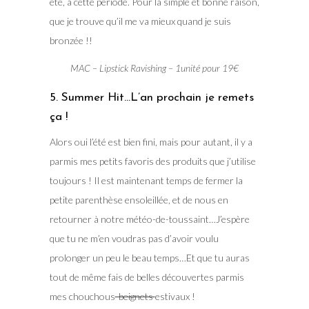
été, à cette période. Pour la simple et bonne raison,
que je trouve qu’il me va mieux quand je suis
bronzée !!
MAC – Lipstick Ravishing – 1unité pour 19€
5. Summer Hit…L’an prochain je remets
ça !
Alors oui l’été est bien fini, mais pour autant, il y a
parmis mes petits favoris des produits que j’utilise
toujours ! Il est maintenant temps de fermer la
petite parenthèse ensoleillée, et de nous en
retourner à notre météo-de-toussaint…J’espère
que tu ne m’en voudras pas d’avoir voulu
prolonger un peu le beau temps…Et que tu auras
tout de même fais de belles découvertes parmis
mes chouchous
-beignets
estivaux !