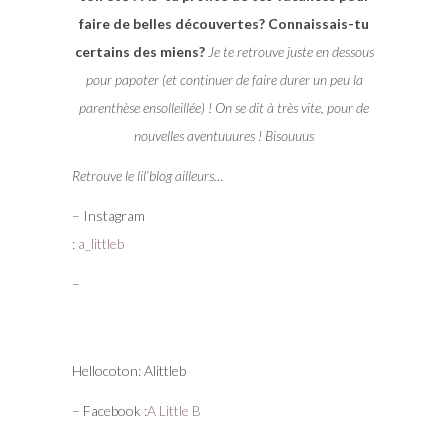
faire de belles découvertes? Connaissais-tu
certains des miens?
Je te retrouve juste en dessous
pour papoter (et continuer de faire durer un peu la
parenthèse ensolleillée) ! On se dit à très vite, pour de
nouvelles aventuuures ! Bisouuus
Retrouve le lil’blog ailleurs…
– Instagram
:
a_littleb
–
Hellocoton: Alittleb
– Facebook :
A Little B