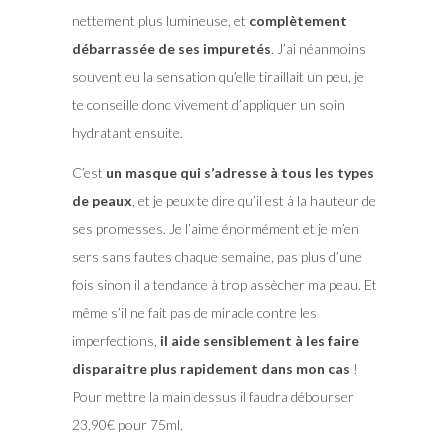
nettement plus lumineuse, et
complètement
débarrassée de ses impuretés
. J’ai néanmoins
souvent eu la sensation qu’elle tiraillait un peu, je
te conseille donc vivement d’appliquer un soin
hydratant ensuite.
C’est
un masque qui s’adresse à tous les types
de peaux
, et je peux te dire qu’il est à la hauteur de
ses promesses. Je l’aime énormément et je m’en
sers sans fautes chaque semaine, pas plus d’une
fois sinon il a tendance à trop assècher ma peau. Et
même s’il ne fait pas de miracle contre les
imperfections,
il aide sensiblement à les faire
disparaitre plus rapidement dans mon cas
!
Pour mettre la main dessus il faudra débourser
23,90€ pour 75ml.