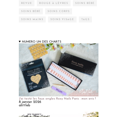
REVUE
ROUGE À LÈVRES
SOINS BÉBÉ
SOINS BÉBÉ
SOINS CORPS
SOINS MAINS
SOINS VISAGE
TAGS
NUMERO UN DES CHARTS
J'ai testé les faux ongles Roxy Nails Paris : mon avis !
8 janvier 2026
alittleb