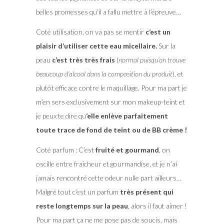
belles promesses qu’il a fallu mettre à l’épreuve…
Coté utilisation, on va pas se mentir
c’est un
plaisir d’utiliser cette eau micellaire.
Sur la
peau
c’est très très frais
(
normal puisqu’on trouve
beaucoup d’alcool dans la composition du produit
), et
plutôt efficace contre le maquillage. Pour ma part je
m’en sers exclusivement sur mon makeup-teint et
je peux te dire qu
‘elle enlève parfaitement
toute trace de fond de teint ou de BB crème !
Coté parfum : C’est
fruité et gourmand
, on
oscille entre fraicheur et gourmandise, et je n’ai
jamais rencontré cette odeur nulle part ailleurs…
Malgré tout c’est un parfum
très présent qui
reste longtemps sur la peau
, alors il faut aimer !
Pour ma part ça ne me pose pas de soucis, mais