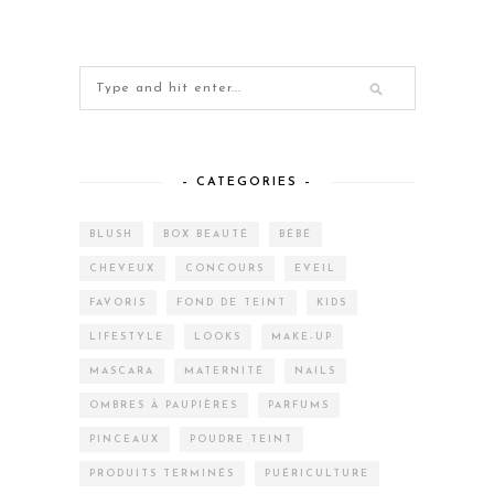
– CATEGORIES –
BLUSH
BOX BEAUTÉ
BÉBÉ
CHEVEUX
CONCOURS
EVEIL
FAVORIS
FOND DE TEINT
KIDS
LIFESTYLE
LOOKS
MAKE-UP
MASCARA
MATERNITÉ
NAILS
OMBRES À PAUPIÈRES
PARFUMS
PINCEAUX
POUDRE TEINT
PRODUITS TERMINÉS
PUÉRICULTURE