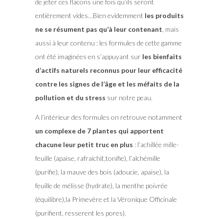
de jeter ces flacons une fois qu’ils seront
entièrement vides…Bien evidemment
les produits
ne se résument pas qu’à leur contenant
, mais
aussi à leur contenu : les formules de cette gamme
ont été imaginées en s’appuyant sur
les bienfaits
d’actifs naturels reconnus pour leur efficacité
contre les signes de l’âge et les méfaits de la
pollution et du stress
sur notre peau.
A l’intérieur des formules on retrouve notamment
un complexe de 7 plantes qui apportent
chacune leur petit truc en plus
: l’achillée mille-
feuille (apaise, rafraichit,tonifie), l’alchémille
(purifie), la mauve des bois (adoucie, apaise), la
feuille de mélisse (hydrate), la menthe poivrée
(équilibre),la Primevère et la Véronique Officinale
(purifient, resserent les pores).